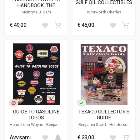
GULF OIL COLLECTIBLES
HANDBOOK, THE
Mcintyre J. Sam
Whitworth Charles
€ 49,00
€ 45,00
GUIDE TO GASOLINE
TEXACO COLLECTOR'S
LOGOS
GUIDE
Henderson Wayne
-
Benjamin
Benjamin Scott
-
Henderson
Scott
Wayne
Avvisami
€ 33,00