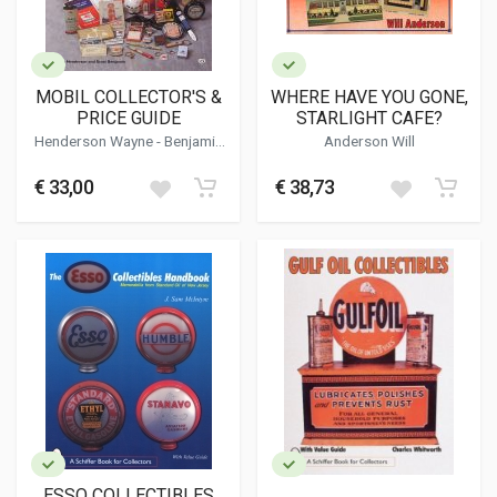
MOBIL COLLECTOR'S &
WHERE HAVE YOU GONE,
PRICE GUIDE
STARLIGHT CAFE?
Henderson Wayne
-
Benjamin
Anderson Will
Scott
€ 33,00
€ 38,73
ESSO COLLECTIBLES