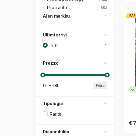
Piloti auto
853
Alen markku
RAR
1
Ultimi arrivi
Tutti
1
Prezzo
€
0
– €
80
Filtra
Tipologia
Rarità
1
€ 7
Disponibilità