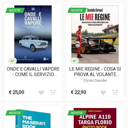
NOVITA'
NOVITA'
ONDE E CAVALLI VAPORE
LE MIE REGINE - COSA SI
- COME IL SERVIZIO
PROVA AL VOLANTE
PUBBLICO HA MESSO IN
DELLE MIGLIORI AUTO
Cironi Davide
MOTO IL PAESE
ITALIANE MAI
PROGETTATE
€ 25,00
€ 22,90
NOVITA'
NOVITA'