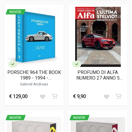
NOVITA'
PORSCHE 964 THE BOOK
PROFUMO DI ALFA.
1989 - 1994 -
NUMERO 27 ANNO 5
LUFTGEKUHLT 3
(MAG-GIU 2026)
Gabriel Andreas
€ 129,00
€ 9,90
NOVITA'
NOVITA'