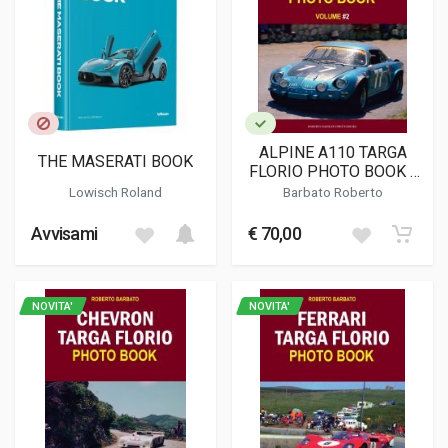
ALPINE A110 TARGA
THE MASERATI BOOK
FLORIO PHOTO BOOK -
VOLUME 2
Lowisch Roland
Barbato Roberto
Avvisami
€ 70,00
NOVITA'
NOVITA'