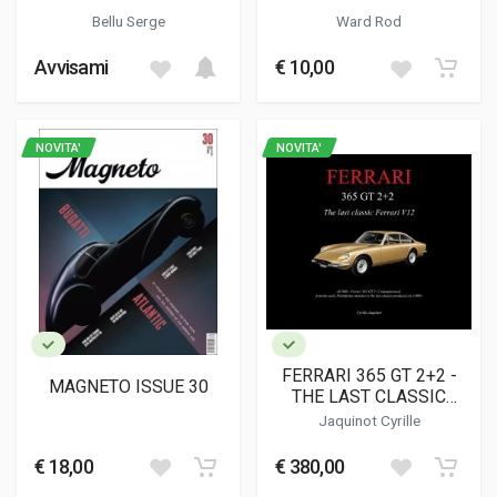
Bellu Serge
Ward Rod
Avvisami
€ 10,00
NOVITA'
NOVITA'
FERRARI 365 GT 2+2 -
MAGNETO ISSUE 30
THE LAST CLASSIC
FERRARI V12
Jaquinot Cyrille
€ 18,00
€ 380,00