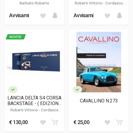
COLLECTOR'S EDITION )
Barbato Roberto
Roberti Vittorio
-
Cordasco
Alessandro
Avvisami
Avvisami
NOVITA'
LANCIA DELTA S4 CORSA
CAVALLINO N.273
BACKSTAGE - ( EDIZIONE
LIMITATA / LIMITED
Roberti Vittorio
-
Cordasco
EDITION )
Alessandro
€ 130,00
€ 25,00