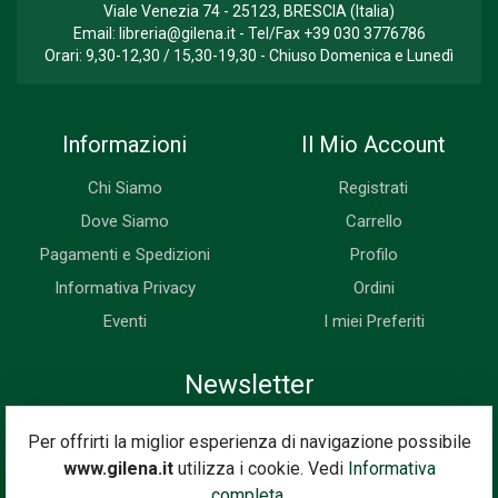
Viale Venezia 74 - 25123, BRESCIA (Italia)
Email:
libreria@gilena.it
- Tel/Fax
+39 030 3776786
Orari: 9,30-12,30 / 15,30-19,30 - Chiuso Domenica e Lunedì
Informazioni
Il Mio Account
Chi Siamo
Registrati
Dove Siamo
Carrello
Pagamenti e Spedizioni
Profilo
Informativa Privacy
Ordini
Eventi
I miei Preferiti
Newsletter
Iscriviti subito alla nostra newsletter. Riceverai prima di tutti le
Per offrirti la miglior esperienza di navigazione possibile
novità, le offerte, i prossimi eventi...
www.gilena.it
utilizza i cookie. Vedi
Informativa
Indirizzo Email
completa.