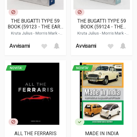
THE BUGATTI TYPE 59
THE BUGATTI TYPE 59
BOOK (59123 - THE EARL
BOOK (59124 - THE
HOWE EDITION)
DREYFUS EDITION)
Kruta Julius
-
Morris Mark
-
Kruta Julius
-
Morris Mark
-
Moss Peter
-
Schimpf Eckhard
Moss Peter
-
Schimpf Eckhard
Avvisami
Avvisami
NOVITA'
NOVITA'
ALL THE FERRARIS
MADE IN INDIA