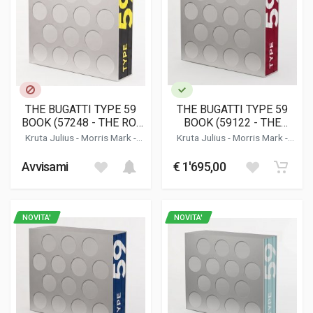
THE BUGATTI TYPE 59
THE BUGATTI TYPE 59
BOOK (57248 - THE ROI
BOOK (59122 - THE
DES BELGES EDITION)
NUVOLARI EDITION)
Kruta Julius
-
Morris Mark
-
Kruta Julius
-
Morris Mark
-
Moss Peter
-
Schimpf Eckhard
Moss Peter
-
Schimpf Eckhard
Avvisami
€ 1'695,00
NOVITA'
NOVITA'