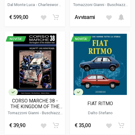
DEFINITIVE HISTORY
OMBRA
Dal Monte Luca
-
Charlesworth
Tomazzoni Gianni
-
Buschiazzo
Simon
-
Bluemel Keith
Rino
-
Vittone Roberto
€ 599,00
Avvisami
NOVITA'
NOVITA'
CORSO MARCHE 38 -
FIAT RITMO
THE KINGDOM OF THE
SHADOW MAN
Tomazzoni Gianni
-
Buschiazzo
Dalto Stefano
Rino
-
Vittone Roberto
€ 39,90
€ 35,00