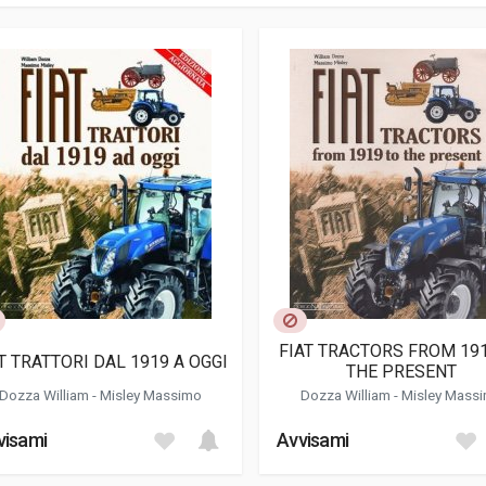
FIAT TRACTORS FROM 19
T TRATTORI DAL 1919 A OGGI
THE PRESENT
Dozza William
-
Misley Massimo
Dozza William
-
Misley Mass
visami
Avvisami