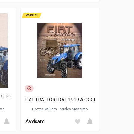
RARITA'
19 TO
FIAT TRATTORI DAL 1919 A OGGI
imo
Dozza William
-
Misley Massimo
Avvisami