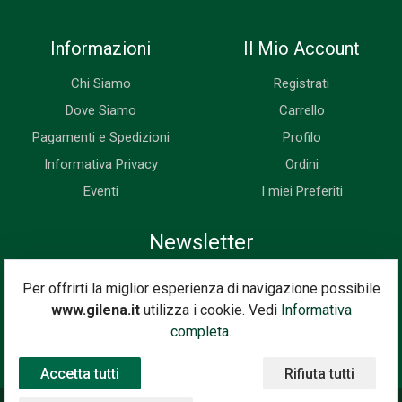
Informazioni
Il Mio Account
Chi Siamo
Registrati
Dove Siamo
Carrello
Pagamenti e Spedizioni
Profilo
Informativa Privacy
Ordini
Eventi
I miei Preferiti
Newsletter
Iscriviti subito alla nostra newsletter. Riceverai prima di tutti le
Per offrirti la miglior esperienza di navigazione possibile
novità, le offerte, i prossimi eventi...
www.gilena.it
utilizza i cookie. Vedi
Informativa
Indirizzo Email
completa.
Iscriviti
Accetta tutti
Rifiuta tutti