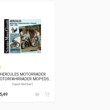
HERCULES MOTORRADER
OTORFAHRRADER MOPEDS
1904-1996 (76)
Daum Norbert
5,49