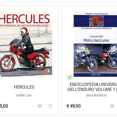
ENCICLOPEDIA UNIVERS
HERCULES
DELL'ENDURO VOLUME 1 
CD ROM)
Keller Leo
Biza Roberto
5,00
€ 49,90