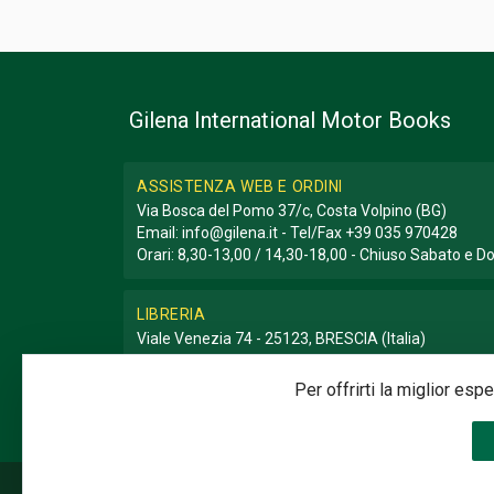
Gilena International Motor Books
ASSISTENZA WEB E ORDINI
Via Bosca del Pomo 37/c, Costa Volpino (BG)
Email:
info@gilena.it
- Tel/Fax
+39 035 970428
Orari: 8,30-13,00 / 14,30-18,00 - Chiuso Sabato e 
LIBRERIA
Viale Venezia 74 - 25123, BRESCIA (Italia)
Email:
libreria@gilena.it
- Tel/Fax
+39 030 3776786
Orari: 9,30-12,30 / 15,30-19,30 - Chiuso Domenica e
Per offrirti la miglior es
©2020 Gilena International Motor Books — Powered