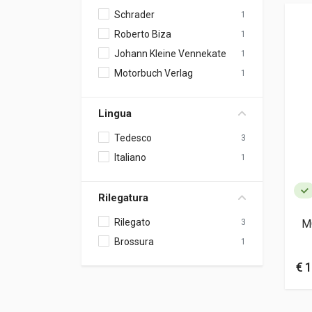
Schrader
1
Roberto Biza
1
Johann Kleine Vennekate
1
Motorbuch Verlag
1
Lingua
Tedesco
3
Italiano
1
Rilegatura
Rilegato
M
3
Brossura
1
€ 1