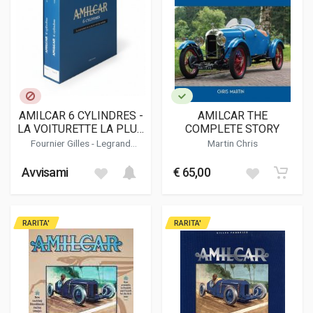
AMILCAR 6 CYLINDRES -
AMILCAR THE
LA VOITURETTE LA PLUS
COMPLETE STORY
VITE DU MONDE
Fournier Gilles
-
Legrand
Martin Chris
Pascal
Avvisami
€ 65,00
RARITA'
RARITA'