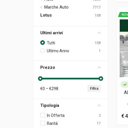
Marche Auto
7717
Lotus
NOV
108
Ultimi arrivi
Tutti
108
Ultimo Anno
1
Prezzo
€
0
– €
298
Filtra
A
Tipologia
€ 4
In Offerta
2
Rarità
17