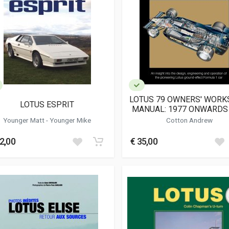
LOTUS 79 OWNERS' WOR
LOTUS ESPRIT
MANUAL: 1977 ONWARDS 
MODELS)
Younger Matt
-
Younger Mike
Cotton Andrew
2,00
€ 35,00