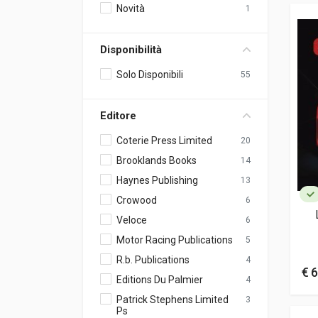
Novità
1
Disponibilità
Solo Disponibili
55
Editore
Coterie Press Limited
20
Brooklands Books
14
Haynes Publishing
13
Crowood
6
Veloce
6
Motor Racing Publications
5
R.b. Publications
4
€ 6
Editions Du Palmier
4
Patrick Stephens Limited
3
Ps