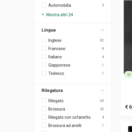
Automobilia
3
Mostra altri 24
Lingua
Inglese
82
Francese
8
Italiano
4
Giapponese
1
Tedesco
1
Rilegatura
Rilegato
60
€ 6
Brossura
42
Rilegato con cofanetto
4
Brossura ad anelli
1