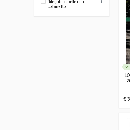
Rilegato in pelle con
1
cofanetto
LO
2
€ 3