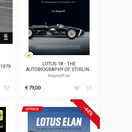
LOTUS 18 - THE
-1979
AUTOBIOGRAPHY OF STIRLING
MOSS'S 912
Wagstaff Ian
€ 79,00
-44%
OFFERTA