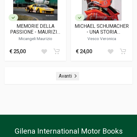
MEMORIE DELLA
MICHAEL SCHUMACHER
PASSIONE - MAURIZIO
- UNA STORIA
MICANGELI
INDIMENTICABILE
Micangeli Maurizio
Vesco Veronica
€ 25,00
€ 24,00
Avanti
Gilena International Motor Books