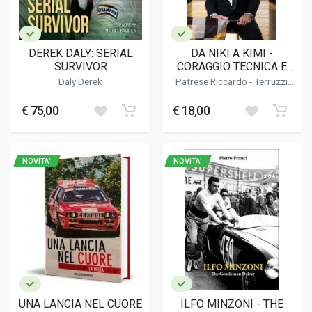
DEREK DALY: SERIAL
DA NIKI A KIMI -
SURVIVOR
CORAGGIO TECNICA E
PASSIONE NELLA F1 DI
Daly Derek
Patrese Riccardo
-
Terruzzi
IERI E DI OGGI
Giorgio
€ 75,00
€ 18,00
NOVITA'
NOVITA'
UNA LANCIA NEL CUORE
ILFO MINZONI - THE