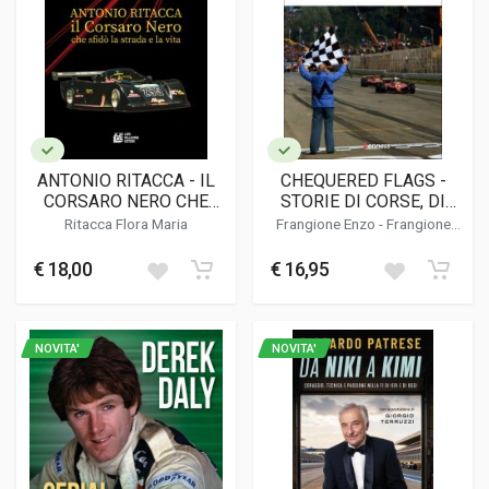
ANTONIO RITACCA - IL
CHEQUERED FLAGS -
CORSARO NERO CHE
STORIE DI CORSE, DI
SFIDO' LA STRADA E LA
UOMINI E DI PILOTI
Ritacca Flora Maria
Frangione Enzo
-
Frangione
VITA
Beatrice
€ 18,00
€ 16,95
NOVITA'
NOVITA'