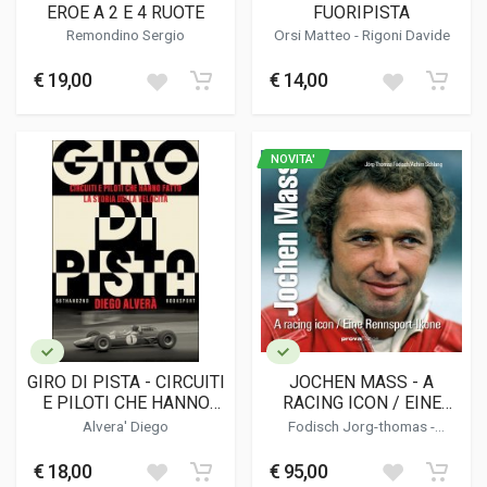
EROE A 2 E 4 RUOTE
FUORIPISTA
Remondino Sergio
Orsi Matteo - Rigoni Davide
€ 19,00
€ 14,00
NOVITA'
GIRO DI PISTA - CIRCUITI
JOCHEN MASS - A
E PILOTI CHE HANNO
RACING ICON / EINE
FATTO LA STORIA DELLA
RENNSPORT-IKONE
Alvera' Diego
Fodisch Jorg-thomas
-
VELOCIT·
Schlang Achim
€ 18,00
€ 95,00