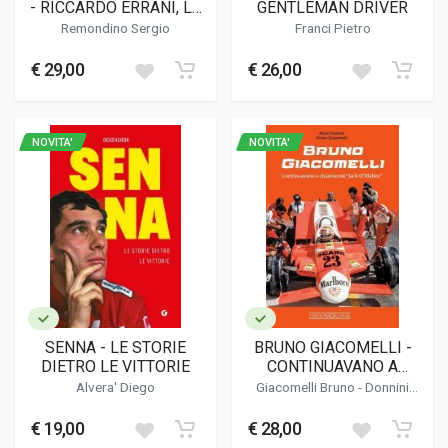
- RICCARDO ERRANI, LA
GENTLEMAN DRIVER
DELTA, I RALLY
Remondino Sergio
Franci Pietro
€ 29,00
€ 26,00
NOVITA'
NOVITA'
SENNA - LE STORIE
BRUNO GIACOMELLI -
DIETRO LE VITTORIE
CONTINUAVANO A
CHIAMARMI JACK
Alvera' Diego
Giacomelli Bruno -
Donnini
O'MALLEY
Mario
€ 19,00
€ 28,00