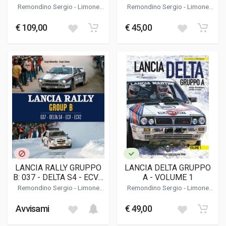
2 (CON COFANETTO)
Remondino Sergio
-
Limone
Remondino Sergio
-
Limone
Sergio
Sergio
€ 109,00
€ 45,00
LANCIA RALLY GRUPPO
LANCIA DELTA GRUPPO
B: 037 - DELTA S4 - ECV -
A - VOLUME 1
ECV2
Remondino Sergio
-
Limone
Remondino Sergio
-
Limone
Sergio
Sergio
Avvisami
€ 49,00