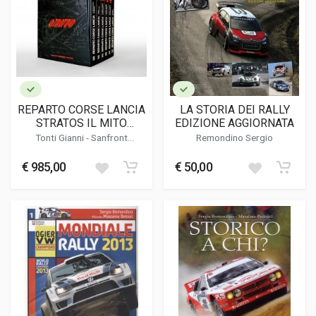
REPARTO CORSE LANCIA
LA STORIA DEI RALLY
STRATOS IL MITO
EDIZIONE AGGIORNATA
DIVENTA LEGGENDA -
Tonti Gianni
-
Sanfront
Remondino Sergio
LIMITED EDITION
Emanuele
-
Remondino Sergio
€ 985,00
€ 50,00