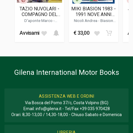
Italiano
TAZIO NUVOLARI -
MIKI BIASION 1983 -
TO
DATA DI STAMPA
COMPAGNO DEL
1991 NOVE ANNI
12/2025
VENTO
SUL TETTO DEL
D'aponte Marco
-
Nicoli Andrea -
Biasion
MONDO
Formento Pit
Miki
FORMATO
Avvisami
€ 33,00
Av
15 x 23 x 2 cm
Informazioni aggiuntive
GENERE O COLLANA
Biografia
Gilena International Motor Books
ASSISTENZA WEB E ORDINI
Via Bosca del Pomo 37/c, Costa Volpino (BG)
Email:
info@gilena.it
- Tel/Fax
+39 035 970428
Orari: 8,30-13,00 / 14,30-18,00 - Chiuso Sabato e Domenica
LIBRERIA