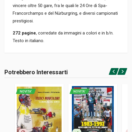
vincere oltre 50 gare, fra le quali le 24 Ore di Spa-
Francorchamps e del Nürburgring, e diversi campionati
prestigiosi.
272 pagine
, corredate da immagini a colori e in b/n.
Testo in italiano.
Informazioni prodotto
RILEGATURA
Potrebbero Interessarti
Rilegato
Accedi o registrati
PAGINE
272
NOVITA'
NOVITA'
ISBN / EAN
9788833248356
EDITORE
Minerva Edizioni
LINGUA DEL TESTO