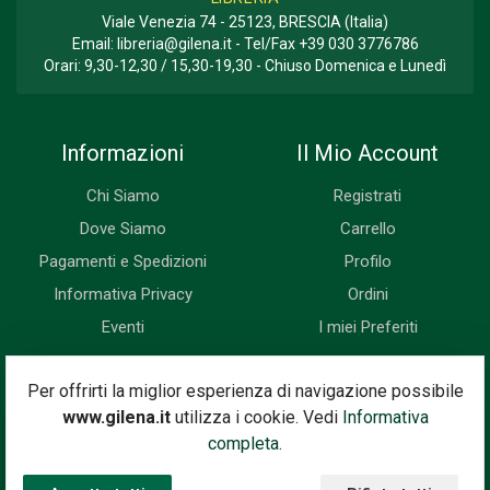
Viale Venezia 74 - 25123, BRESCIA (Italia)
Email:
libreria@gilena.it
- Tel/Fax
+39 030 3776786
Orari: 9,30-12,30 / 15,30-19,30 - Chiuso Domenica e Lunedì
Informazioni
Il Mio Account
Chi Siamo
Registrati
Dove Siamo
Carrello
Pagamenti e Spedizioni
Profilo
Informativa Privacy
Ordini
Eventi
I miei Preferiti
Newsletter
Per offrirti la miglior esperienza di navigazione possibile
www.gilena.it
utilizza i cookie. Vedi
Informativa
Iscriviti subito alla nostra newsletter. Riceverai prima di tutti le
completa.
novità, le offerte, i prossimi eventi...