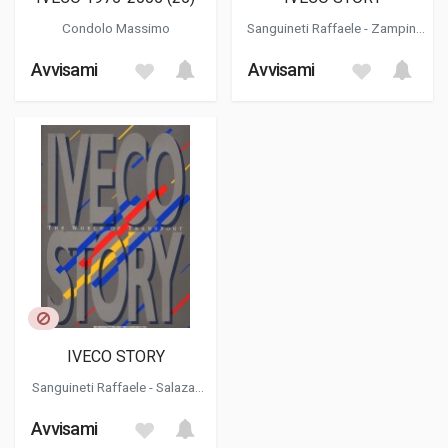
Condolo Massimo
Sanguineti Raffaele
-
Zampini
Salazar Carlo F.
Avvisami
Avvisami
IVECO STORY
Sanguineti Raffaele
-
Salazar
Zampini Carlo Felice
Avvisami