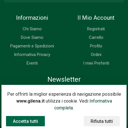
Informazioni
Il Mio Account
Chi Siamo
Registrati
Dove Siamo
Carrello
Pagamenti e Spedizioni
Profilo
Informativa Privacy
Ordini
Eventi
I miei Preferiti
Newsletter
Iscriviti subito alla nostra newsletter. Riceverai prima di tutti le
Per offrirti la miglior esperienza di navigazione possibile
novità, le offerte, i prossimi eventi...
www.gilena.it
utilizza i cookie. Vedi
Informativa
Indirizzo Email
completa.
Iscriviti
Accetta tutti
Rifiuta tutti