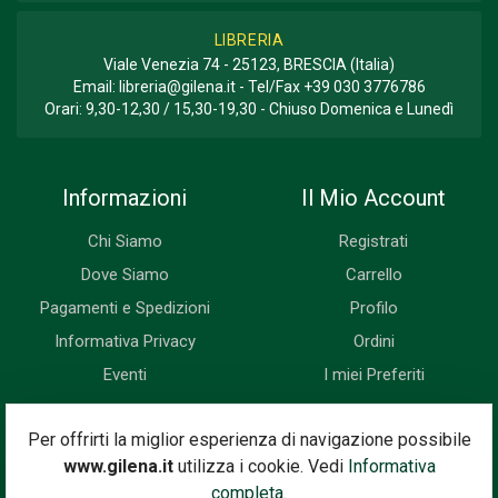
LIBRERIA
Viale Venezia 74 - 25123, BRESCIA (Italia)
Email:
libreria@gilena.it
- Tel/Fax
+39 030 3776786
Orari: 9,30-12,30 / 15,30-19,30 - Chiuso Domenica e Lunedì
Informazioni
Il Mio Account
Chi Siamo
Registrati
Dove Siamo
Carrello
Pagamenti e Spedizioni
Profilo
Informativa Privacy
Ordini
Eventi
I miei Preferiti
Newsletter
Per offrirti la miglior esperienza di navigazione possibile
www.gilena.it
utilizza i cookie. Vedi
Informativa
Iscriviti subito alla nostra newsletter. Riceverai prima di tutti le
completa.