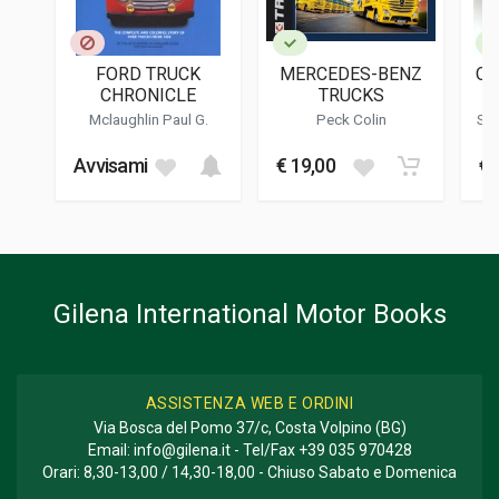
DATA DI STAMPA
09/2019
FORD TRUCK
MERCEDES-BENZ
OR
FORMATO
CHRONICLE
TRUCKS
25 x 32 x 3,5 cm
Mclaughlin Paul G.
Peck Colin
Squ
Squ
Avvisami
€ 19,00
€ 
Informazioni aggiuntive
GENERE O COLLANA
Storico - Descrittivo
Gilena International Motor Books
ASSISTENZA WEB E ORDINI
Via Bosca del Pomo 37/c, Costa Volpino (BG)
Email:
info@gilena.it
- Tel/Fax
+39 035 970428
Orari: 8,30-13,00 / 14,30-18,00 - Chiuso Sabato e Domenica