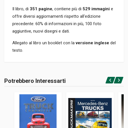
Il libro, di
351 pagine
, contiene più di
529 immagini
e
offre diversi aggiornamenti rispetto all'edizione
precedente: 60% di informazioni in più, 100 foto
aggiuntive, nuovi disegni e dati.
Allegato al libro un booklet con la
versione inglese
del
testo.
Informazioni prodotto
RILEGATURA
Potrebbero Interessarti
Rilegato
Accedi o registrati
PAGINE
430
EDITORE
Lunwerg
LINGUA DEL TESTO
Inglese, Spagnolo