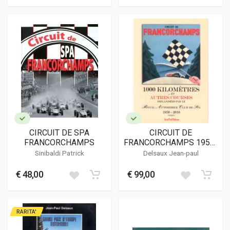
CIRCUIT DE SPA
CIRCUIT DE
FRANCORCHAMPS
FRANCORCHAMPS 1950-
2010 TOME 1
Sinibaldi Patrick
Delsaux Jean-paul
€ 48,00
€ 99,00
RARITA'