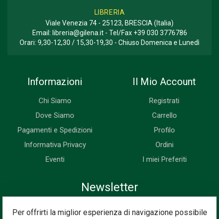
LIBRERIA
Viale Venezia 74 - 25123, BRESCIA (Italia)
Email:
libreria@gilena.it
- Tel/Fax
+39 030 3776786
Orari: 9,30-12,30 / 15,30-19,30 - Chiuso Domenica e Lunedì
Informazioni
Il Mio Account
Chi Siamo
Registrati
Dove Siamo
Carrello
Pagamenti e Spedizioni
Profilo
Informativa Privacy
Ordini
Eventi
I miei Preferiti
Newsletter
Iscriviti subito alla nostra newsletter. Riceverai prima di tutti le
Per offrirti la miglior esperienza di navigazione possibile
novità, le offerte, i prossimi eventi...