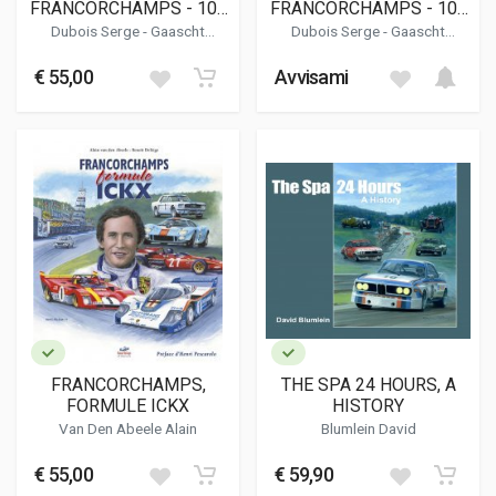
FRANCORCHAMPS - 100
FRANCORCHAMPS - 100
ANS DE COURSE - TOME
ANS DE COURSE - TOME
Dubois Serge
-
Gaascht
Dubois Serge
-
Gaascht
3 1979-2021
1 1921-1956
Christophe A.
-
Yvens Claude
Christophe A.
-
Yvens Claude
€ 55,00
Avvisami
FRANCORCHAMPS,
THE SPA 24 HOURS, A
FORMULE ICKX
HISTORY
Van Den Abeele Alain
Blumlein David
€ 55,00
€ 59,90