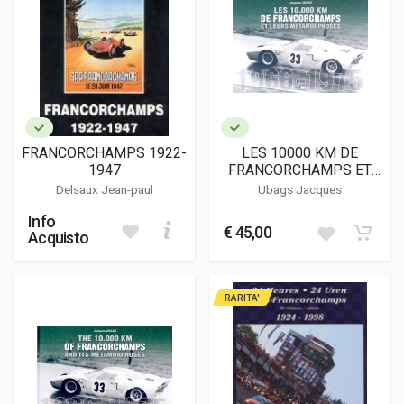
FRANCORCHAMPS 1922-
LES 10000 KM DE
1947
FRANCORCHAMPS ET
LEURS
Delsaux Jean-paul
Ubags Jacques
METAMORPHOSES 1966-
Info
1975
€ 45,00
Acquisto
RARITA'