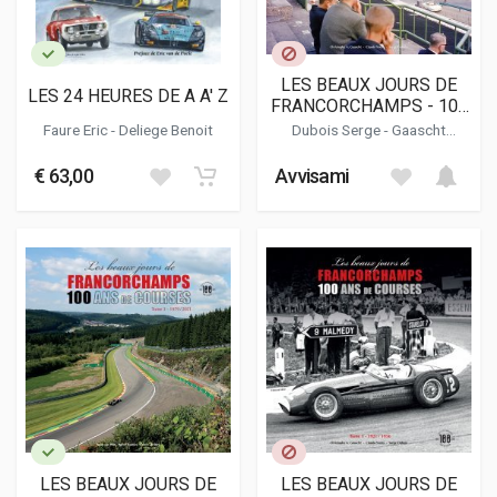
LES BEAUX JOURS DE
LES 24 HEURES DE A A' Z
FRANCORCHAMPS - 100
ANS DE COURSE - TOME
Faure Eric
-
Deliege Benoit
Dubois Serge
-
Gaascht
2 1957-1978
Christophe A.
-
Yvens Claude
€ 63,00
Avvisami
LES BEAUX JOURS DE
LES BEAUX JOURS DE