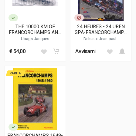
THE 10000 KM OF
24 HEURES - 24 UREN
FRANCORCHAMPS AND
SPA-FRANCORCHAMPS
ITS METAMORPHOSES
1924-1998
Ubags Jacques
Delsaux Jean-paul
-
1966-1975
Asselberghs Denis
- Van
Steenkiste Andre'
€ 54,00
Avvisami
RARITA'
FRANCORCHAMPS 1948-