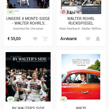
UNSERE 4 MONTE-SIEGE
WALTER ROHRL
- WALTER ROHRLS
RUCKSPIEGEL
MEISTERSTUCK
Geistdorfer Christian
Klein Reinhard
-
Muller Wilfried
- Senn Thomas
€ 55,00
Avvisami
BY WALTER'S SIDE
WR70