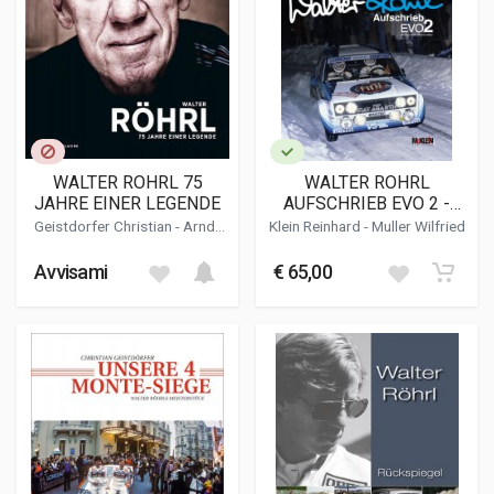
WALTER ROHRL 75
WALTER ROHRL
JAHRE EINER LEGENDE
AUFSCHRIEB EVO 2 -
WELTMEISTER EDITION
Geistdorfer Christian
- Arndt
Klein Reinhard
-
Muller Wilfried
1980
Karsten
Avvisami
€ 65,00