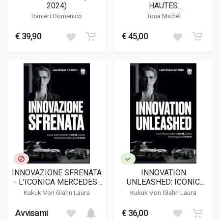
2024)
HAUTES
PERFORMANCES
Ranieri Domenico
Tona Michel
€ 39,90
€ 45,00
INNOVAZIONE SFRENATA
INNOVATION
- L'ICONICA MERCEDES-
UNLEASHED: ICONIC
BENZ 300 SL IN DUELLO
MERCEDES-BENZ 300 SL
Kukuk Von Glahn Laura
Kukuk Von Glahn Laura
PIONIERISTICO CON LA
DUELLING PIONEERING
LANCIA D-SERIE
LANCIA D-SERIE
Avvisami
€ 36,00