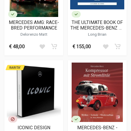
MERCEDES AMG: RACE-
THE ULTIMATE BOOK OF
BRED PERFORMANCE
THE MERCEDES-BENZ SL
& SLC 107 SERIES 1971
Delorenzo Matt
Long Brian
TO 1989 (STANDARD
EDITION)
€ 48,00
€ 155,00
RARITA'
ICONIC DESIGN
MERCEDES-BENZ -