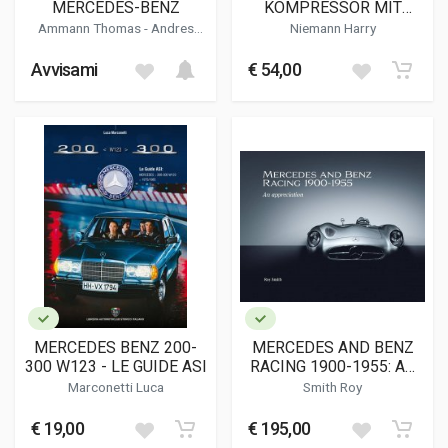
MERCEDES-BENZ
KOMPRESSOR MIT
STROMLINIE
Ammann Thomas
- Andres
Niemann Harry
Marc-stefan - Wagener Gorden
Avvisami
€ 54,00
MERCEDES BENZ 200-
MERCEDES AND BENZ
300 W123 - LE GUIDE ASI
RACING 1900-1955: AN
APPRECIATION
Marconetti Luca
Smith Roy
€ 19,00
€ 195,00