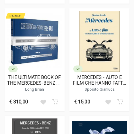
RARITA'
THE ULTIMATE BOOK OF
MERCEDES - AUTO E
THE MERCEDES-BENZ SL
FILM CHE HANNO FATTO
& SLC 107 SERIES 1971
LA STORIA DEL CINEMA
Long Brian
Sposito Gianluca
TO 1989
€ 310,00
€ 15,00