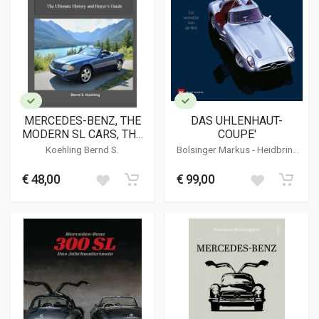
MERCEDES-BENZ, THE
DAS UHLENHAUT-
MODERN SL CARS, THE
COUPE'
R129
Koehling Bernd S.
Bolsinger Markus
-
Heidbrink
Gerhard
-
Lewandowski Jurgen
-
Staud Rene
€ 48,00
€ 99,00