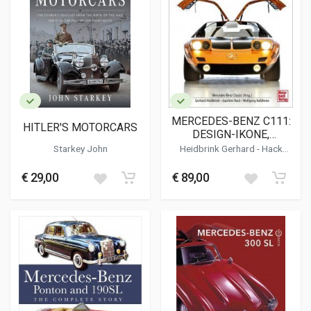
MERCEDES-BENZ C111:
HITLER'S MOTORCARS
DESIGN-IKONE,
TRAUMSPORTWAGEN
Starkey John
Heidbrink Gerhard
- Hack
UND REKORDJAGER
Joachim - Kalbhenn Wolfgang
€ 29,00
€ 89,00