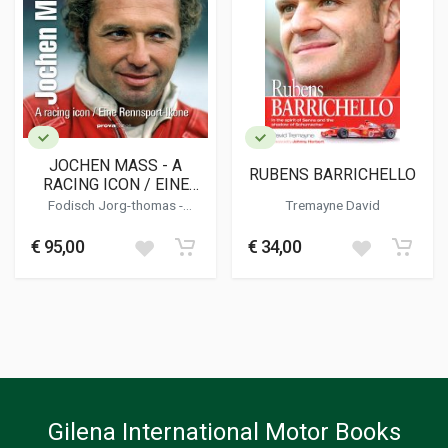
JOCHEN MASS - A
RUBENS BARRICHELLO
RACING ICON / EINE
RENNSPORT-IKONE
Fodisch Jorg-thomas
-
Tremayne David
Schlang Achim
€ 95,00
€ 34,00
Gilena International Motor Books