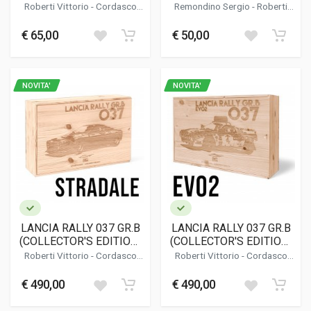
EDITION
LC1 - LC2
Roberti Vittorio
-
Cordasco
Remondino Sergio
-
Roberti
Alessandro
Vittorio
€ 65,00
€ 50,00
NOVITA'
NOVITA'
LANCIA RALLY 037 GR.B
LANCIA RALLY 037 GR.B
(COLLECTOR'S EDITION)
(COLLECTOR'S EDITION)
- STRADALE
- EVO2
Roberti Vittorio
-
Cordasco
Roberti Vittorio
-
Cordasco
Alessandro
Alessandro
€ 490,00
€ 490,00