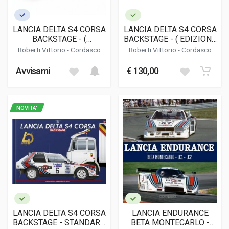
LANCIA DELTA S4 CORSA
LANCIA DELTA S4 CORSA
BACKSTAGE - (
BACKSTAGE - ( EDIZIONE
COLLECTOR'S EDITION )
LIMITATA / LIMITED
Roberti Vittorio
-
Cordasco
Roberti Vittorio
-
Cordasco
EDITION )
Alessandro
Alessandro
Avvisami
€ 130,00
NOVITA'
LANCIA DELTA S4 CORSA
LANCIA ENDURANCE
BACKSTAGE - STANDARD
BETA MONTECARLO -