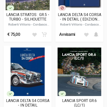
LANCIA STRATOS : GR.5 -
LANCIA DELTA S4 CORSA
TURBO - SILHOUETTE
- IN DETAIL ( EDIZIONE
LIMITATA / LIMITED
Roberti Vittorio
-
Cordasco
Roberti Vittorio
-
Cordasco
EDITION )
Alessandro
Alessandro
€ 75,00
Avvisami
LANCIA DELTA S4 CORSA
LANCIA SPORT GR.6
- IN DETAIL
(LC/1)