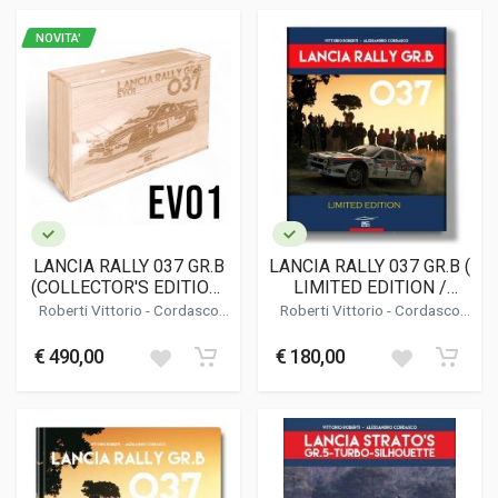
NOVITA'
LANCIA RALLY 037 GR.B
LANCIA RALLY 037 GR.B (
(COLLECTOR'S EDITION)
LIMITED EDITION /
- EVO1
EDIZIONE LIMITATA )
Roberti Vittorio
-
Cordasco
Roberti Vittorio
-
Cordasco
Alessandro
Alessandro
€ 490,00
€ 180,00