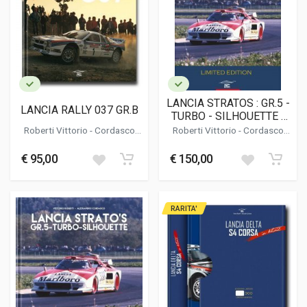
LANCIA STRATOS : GR.5 -
LANCIA RALLY 037 GR.B
TURBO - SILHOUETTE (
LIMITED EDITION /
Roberti Vittorio
-
Cordasco
Roberti Vittorio
-
Cordasco
EDIZIONE LIMITATA )
Alessandro
Alessandro
€ 95,00
€ 150,00
RARITA'