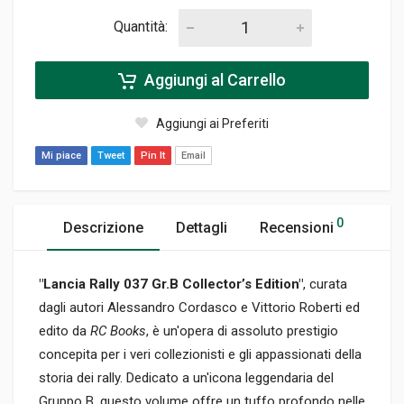
Quantità:
Aggiungi al Carrello
Aggiungi ai Preferiti
Mi piace
Tweet
Pin It
Email
0
Descrizione
Dettagli
Recensioni
"Lancia Rally 037 Gr.B Collector’s Edition"
, curata
dagli autori Alessandro Cordasco e Vittorio Roberti ed
edito da
RC Books
, è un'opera di assoluto prestigio
concepita per i veri collezionisti e gli appassionati della
storia dei rally. Dedicato a un'icona leggendaria del
Gruppo B, questo volume offre un tuffo profondo nelle