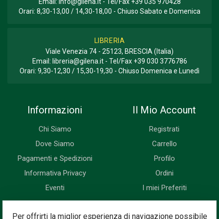
Email:
info@gilena.it
- Tel/Fax
+39 035 970428
Orari: 8,30-13,00 / 14,30-18,00 - Chiuso Sabato e Domenica
LIBRERIA
Viale Venezia 74 - 25123, BRESCIA (Italia)
Email:
libreria@gilena.it
- Tel/Fax
+39 030 3776786
Orari: 9,30-12,30 / 15,30-19,30 - Chiuso Domenica e Lunedì
Informazioni
Il Mio Account
Chi Siamo
Registrati
Dove Siamo
Carrello
Pagamenti e Spedizioni
Profilo
Informativa Privacy
Ordini
Eventi
I miei Preferiti
Newsletter
Per offrirti la miglior esperienza di navigazione possibile