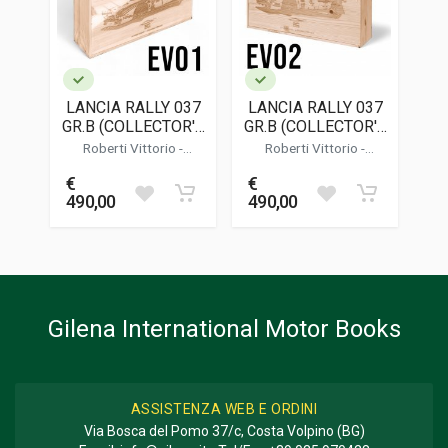
EDITORE
Rc Books
LINGUA DEL TESTO
Inglese, Italiano
LANCIA RALLY 037
LANCIA RALLY 037
DATA DI STAMPA
GR.B (COLLECTOR'S
GR.B (COLLECTOR'S
08/2024
EDITION) - EVO1
EDITION) - EVO2
Roberti Vittorio
-
Roberti Vittorio
-
Cordasco Alessandro
Cordasco Alessandro
FORMATO
€
€
45,5 x 30 x 12 cm
490,00
490,00
Informazioni aggiuntive
GENERE O COLLANA
Corse; Tecnico
Gilena International Motor Books
ASSISTENZA WEB E ORDINI
Via Bosca del Pomo 37/c, Costa Volpino (BG)