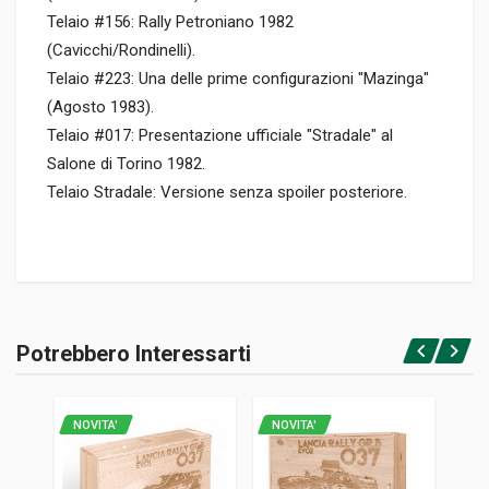
Telaio #156: Rally Petroniano 1982
(Cavicchi/Rondinelli).
Telaio #223: Una delle prime configurazioni "Mazinga"
(Agosto 1983).
Telaio #017: Presentazione ufficiale "Stradale" al
Salone di Torino 1982.
Telaio Stradale: Versione senza spoiler posteriore.
Informazioni prodotto
RILEGATURA
Potrebbero Interessarti
Rilegato con cofanetto
Accedi o registrati
PAGINE
512
NOVITA'
NOVITA'
ISBN / EAN
9788899026851