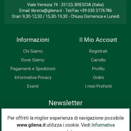
Viale Venezia 74 - 25123, BRESCIA (Italia)
Email:
libreria@gilena.it
- Tel/Fax
+39 030 3776786
Orari: 9,30-12,30 / 15,30-19,30 - Chiuso Domenica e Lunedì
Informazioni
Il Mio Account
Chi Siamo
Registrati
Dove Siamo
Carrello
Pagamenti e Spedizioni
Profilo
Informativa Privacy
Ordini
Eventi
I miei Preferiti
Newsletter
Iscriviti subito alla nostra newsletter. Riceverai prima di tutti le
Per offrirti la miglior esperienza di navigazione possibile
novità, le offerte, i prossimi eventi...
www.gilena.it
utilizza i cookie. Vedi
Informativa