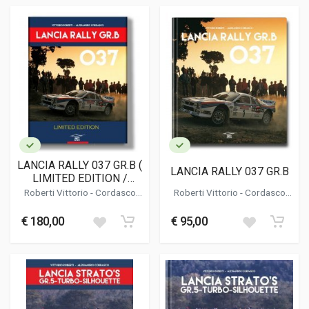
LANCIA RALLY 037 GR.B (
LANCIA RALLY 037 GR.B
LIMITED EDITION /
EDIZIONE LIMITATA )
Roberti Vittorio
-
Cordasco
Roberti Vittorio
-
Cordasco
Alessandro
Alessandro
€ 180,00
€ 95,00