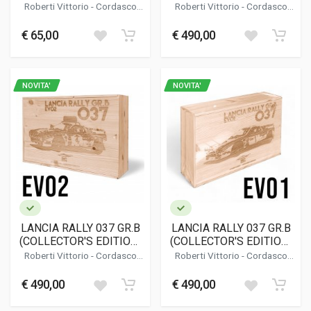
EDITION
- STRADALE
Roberti Vittorio
-
Cordasco
Roberti Vittorio
-
Cordasco
Alessandro
Alessandro
€ 65,00
€ 490,00
NOVITA'
NOVITA'
LANCIA RALLY 037 GR.B
LANCIA RALLY 037 GR.B
(COLLECTOR'S EDITION)
(COLLECTOR'S EDITION)
- EVO2
- EVO1
Roberti Vittorio
-
Cordasco
Roberti Vittorio
-
Cordasco
Alessandro
Alessandro
€ 490,00
€ 490,00