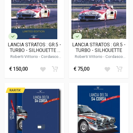
LANCIA STRATOS : GR.5 -
LANCIA STRATOS : GR.5 -
TURBO - SILHOUETTE (
TURBO - SILHOUETTE
LIMITED EDITION /
Roberti Vittorio
-
Cordasco
Roberti Vittorio
-
Cordasco
EDIZIONE LIMITATA )
Alessandro
Alessandro
€ 150,00
€ 75,00
RARITA'