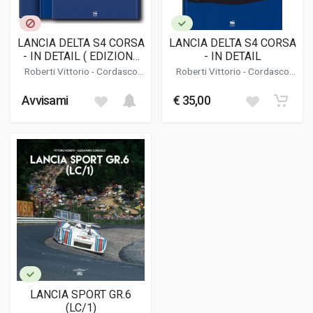
LANCIA DELTA S4 CORSA
LANCIA DELTA S4 CORSA
- IN DETAIL ( EDIZIONE
- IN DETAIL
LIMITATA / LIMITED
Roberti Vittorio
-
Cordasco
Roberti Vittorio
-
Cordasco
EDITION )
Alessandro
Alessandro
Avvisami
€ 35,00
LANCIA SPORT GR.6
(LC/1)