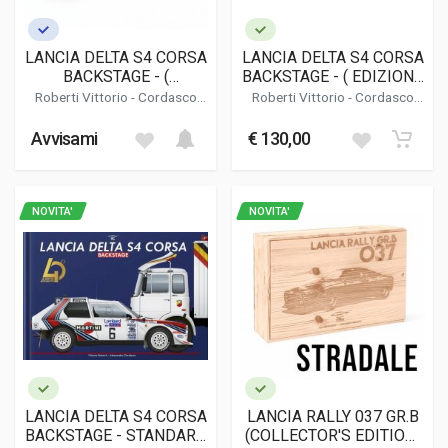
LANCIA DELTA S4 CORSA
LANCIA DELTA S4 CORSA
BACKSTAGE - (
BACKSTAGE - ( EDIZIONE
COLLECTOR'S EDITION )
LIMITATA / LIMITED
Roberti Vittorio
-
Cordasco
Roberti Vittorio
-
Cordasco
EDITION )
Alessandro
Alessandro
Avvisami
€ 130,00
NOVITA'
NOVITA'
LANCIA DELTA S4 CORSA
LANCIA RALLY 037 GR.B
BACKSTAGE - STANDARD
(COLLECTOR'S EDITION)