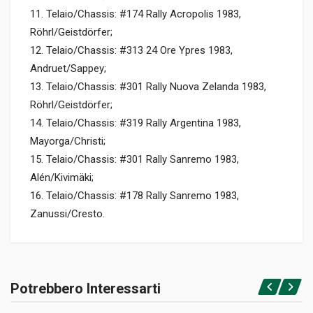
11. Telaio/Chassis: #174 Rally Acropolis 1983,
Röhrl/Geistdörfer;
12. Telaio/Chassis: #313 24 Ore Ypres 1983,
Andruet/Sappey;
13. Telaio/Chassis: #301 Rally Nuova Zelanda 1983,
Röhrl/Geistdörfer;
14. Telaio/Chassis: #319 Rally Argentina 1983,
Mayorga/Christi;
15. Telaio/Chassis: #301 Rally Sanremo 1983,
Alén/Kivimäki;
16. Telaio/Chassis: #178 Rally Sanremo 1983,
Zanussi/Cresto.
Informazioni prodotto
RILEGATURA
Potrebbero Interessarti
Rilegato con cofanetto
Accedi o registrati
PAGINE