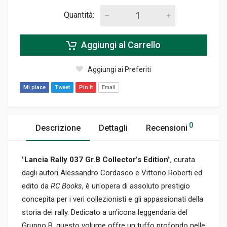
Quantità:
Aggiungi al Carrello
Aggiungi ai Preferiti
Mi piace
Tweet
Pin It
Email
0
Descrizione
Dettagli
Recensioni
"Lancia Rally 037 Gr.B Collector’s Edition"
, curata
dagli autori Alessandro Cordasco e Vittorio Roberti ed
edito da
RC Books
, è un'opera di assoluto prestigio
concepita per i veri collezionisti e gli appassionati della
storia dei rally. Dedicato a un'icona leggendaria del
Gruppo B, questo volume offre un tuffo profondo nelle