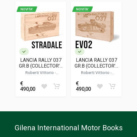
512
NOVITA'
NOVITA'
ISBN / EAN
9788899026851
EDITORE
Rc Books
LINGUA DEL TESTO
Inglese, Italiano
LANCIA RALLY 037
LANCIA RALLY 037
DATA DI STAMPA
GR.B (COLLECTOR'S
GR.B (COLLECTOR'S
08/2024
EDITION) -
EDITION) - EVO2
Roberti Vittorio
-
Roberti Vittorio
-
STRADALE
Cordasco Alessandro
Cordasco Alessandro
FORMATO
€
€
45,5 x 30 x 12 cm
490,00
490,00
Informazioni aggiuntive
GENERE O COLLANA
Corse; Tecnico
Gilena International Motor Books