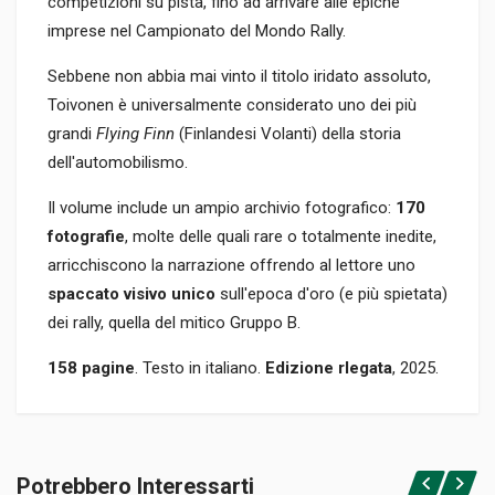
competizioni su pista, fino ad arrivare alle epiche
imprese nel Campionato del Mondo Rally.
Sebbene non abbia mai vinto il titolo iridato assoluto,
Toivonen è universalmente considerato uno dei più
grandi
Flying Finn
(Finlandesi Volanti) della storia
dell'automobilismo.
Il volume include un ampio archivio fotografico:
170
fotografie
, molte delle quali rare o totalmente inedite,
arricchiscono la narrazione offrendo al lettore uno
spaccato visivo unico
sull'epoca d'oro (e più spietata)
dei rally, quella del mitico Gruppo B.
158 pagine
. Testo in italiano.
Edizione rlegata
, 2025.
Informazioni prodotto
RILEGATURA
Potrebbero Interessarti
Rilegato
Accedi o registrati