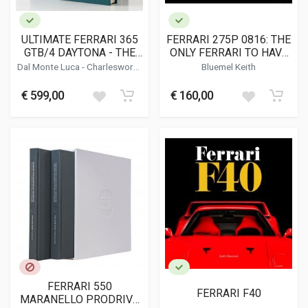
ULTIMATE FERRARI 365
FERRARI 275P 0816: THE
GTB/4 DAYTONA - THE
ONLY FERRARI TO HAVE
DEFINITIVE HISTORY
WON LE MANS TWICE
Dal Monte Luca
-
Charlesworth
Bluemel Keith
Simon
-
Bluemel Keith
€ 599,00
€ 160,00
FERRARI 550
FERRARI F40
MARANELLO PRODRIVE