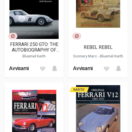
FERRARI 250 GTO: THE
REBEL REBEL
AUTOBIOGRAPHY OF
4153 GT
Bluemel Keith
Sonnery Marc
-
Bluemel Keith
Avvisami
Avvisami
RARITA'