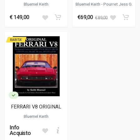
Bluemel Keith
Bluemel Keith
-
Pourret Jess G.
€ 149,00
€69,00
€ 89,00
RARITA'
FERRARI V8 ORIGINAL
Bluemel Keith
Info
Acquisto