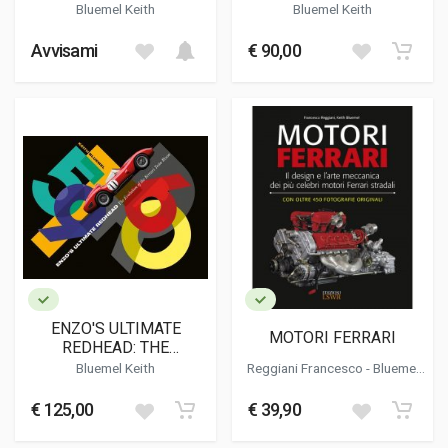
(2 VOLUMES SET)
Bluemel Keith
Bluemel Keith
Avvisami
€ 90,00
ENZO'S ULTIMATE
MOTORI FERRARI
REDHEAD: THE
EVOLUTION OF THE
Bluemel Keith
Reggiani Francesco
-
Bluemel
FERRARI TESTAROSSA
Keith
€ 125,00
€ 39,90