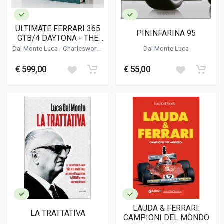
ULTIMATE FERRARI 365
PININFARINA 95
GTB/4 DAYTONA - THE
DEFINITIVE HISTORY
Dal Monte Luca
-
Charlesworth
Dal Monte Luca
Simon
-
Bluemel Keith
€ 599,00
€ 55,00
LAUDA & FERRARI:
LA TRATTATIVA
CAMPIONI DEL MONDO