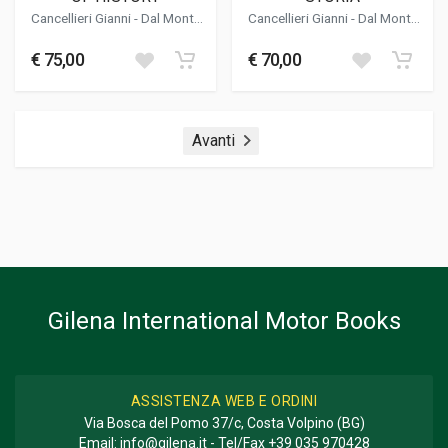
Cancellieri Gianni
-
Dal Monte
Cancellieri Gianni
-
Dal Monte
Luca
-
De Agostini Cesare
-
Luca
-
De Agostini Cesare
-
Ramaciotti Lorenzo
Ramaciotti Lorenzo
€ 75,00
€ 70,00
Avanti
Gilena International Motor Books
ASSISTENZA WEB E ORDINI
Via Bosca del Pomo 37/c, Costa Volpino (BG)
Email:
info@gilena.it
- Tel/Fax
+39 035 970428