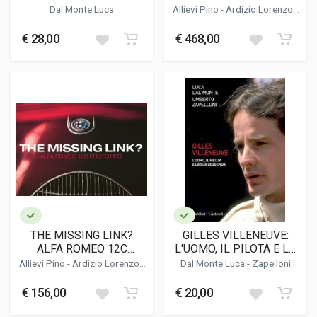
DEL NOVECENTO (NUOVA
PROTOTIPO - DELUXE
Dal Monte Luca
Allievi Pino
-
Ardizio Lorenzo
-
EDIZIONE 2022)
EDITION
Dal Monte Luca
-
Ludvigsen
Karl
€ 28,00
€ 468,00
THE MISSING LINK?
GILLES VILLENEUVE:
ALFA ROMEO 12C
L'UOMO, IL PILOTA E LA
PROTOTIPO - STANDARD
SUA LEGGENDA
Allievi Pino
-
Ardizio Lorenzo
-
Dal Monte Luca
-
Zapelloni
EDITION
Dal Monte Luca
-
Ludvigsen
Umberto
Karl
€ 156,00
€ 20,00