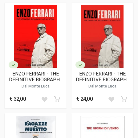
ENZO FERRARI - THE
ENZO FERRARI - THE
DEFINITIVE BIOGRAPHY
DEFINITIVE BIOGRAPHY
OF AN ICON
OF AN ICON
Dal Monte Luca
Dal Monte Luca
(HARDCOVER)
(SOFTBOUND)
€ 32,00
€ 24,00