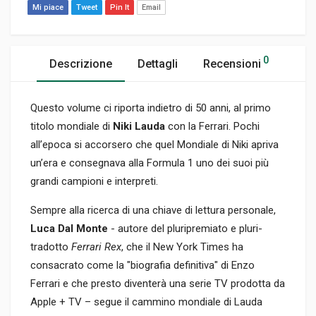
Mi piace
Tweet
Pin It
Email
0
Descrizione
Dettagli
Recensioni
Questo volume ci riporta indietro di 50 anni, al primo
titolo mondiale di
Niki Lauda
con la Ferrari. Pochi
all’epoca si accorsero che quel Mondiale di Niki apriva
un’era e consegnava alla Formula 1 uno dei suoi più
grandi campioni e interpreti.
Sempre alla ricerca di una chiave di lettura personale,
Luca Dal Monte
- autore del pluripremiato e pluri-
tradotto
Ferrari Rex
, che il New York Times ha
consacrato come la "biografia definitiva" di Enzo
Ferrari e che presto diventerà una serie TV prodotta da
Apple + TV – segue il cammino mondiale di Lauda