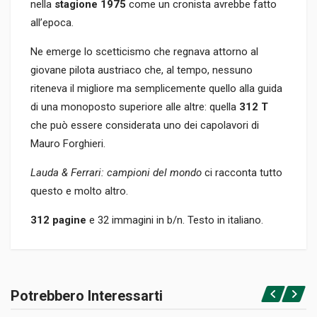
nella
stagione 1975
come un cronista avrebbe fatto
all’epoca.
Ne emerge lo scetticismo che regnava attorno al
giovane pilota austriaco che, al tempo, nessuno
riteneva il migliore ma semplicemente quello alla guida
di una monoposto superiore alle altre: quella
312 T
che può essere considerata uno dei capolavori di
Mauro Forghieri.
Lauda & Ferrari: campioni del mondo
ci racconta tutto
questo e molto altro.
312 pagine
e 32 immagini in b/n. Testo in italiano.
Informazioni prodotto
RILEGATURA
Potrebbero Interessarti
Brossura
Accedi o registrati