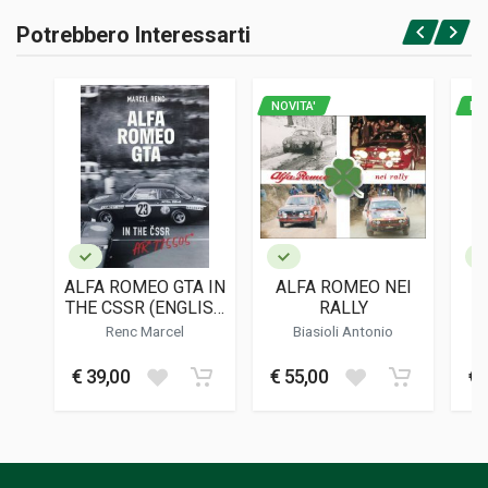
RILEGATURA
Potrebbero Interessarti
Rilegato
Accedi o registrati
PAGINE
278
NOVITA'
NO
ISBN / EAN
9783033090880
EDITORE
Progetto 33 Editore
LINGUA DEL TESTO
Inglese
ALFA ROMEO GTA IN
ALFA ROMEO NEI
A
DATA DI STAMPA
THE CSSR (ENGLISH
RALLY
10/2022
EDITION)
RO
Renc Marcel
Biasioli Antonio
D
FORMATO
€ 39,00
€ 55,00
€ 
31 x 23 x 3,5 cm
Informazioni aggiuntive
GENERE O COLLANA