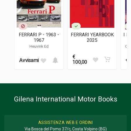
EDITORE
Giorgio Nada
LINGUA DEL TESTO
Italiano
FERRARI P - 1963 -
FERRARI YEARBOOK
I N
DATA DI STAMPA
1967
2025
- 
10/2022
Heuvink Ed
Cav
M
FORMATO
€
14 x 22 x 4 cm
Avvisami
€ 
100,00
Informazioni aggiuntive
GENERE O COLLANA
Biografia
Gilena International Motor Books
ASSISTENZA WEB E ORDINI
Via Bosca del Pomo 37/c, Costa Volpino (BG)