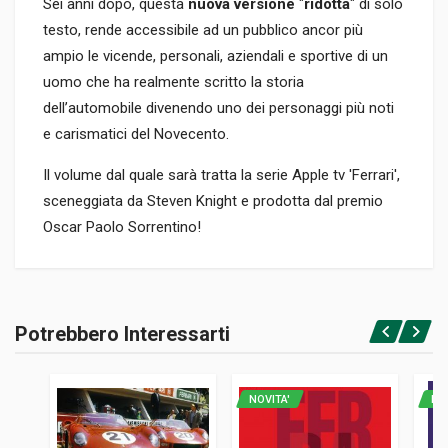
Sei anni dopo, questa
nuova versione
"
ridotta
" di solo
testo, rende accessibile ad un pubblico ancor più
ampio le vicende, personali, aziendali e sportive di un
uomo che ha realmente scritto la storia
dell’automobile divenendo uno dei personaggi più noti
e carismatici del Novecento.
Il volume dal quale sarà tratta la serie Apple tv 'Ferrari',
sceneggiata da Steven Knight e prodotta dal premio
Oscar Paolo Sorrentino!
Informazioni prodotto
RILEGATURA
Potrebbero Interessarti
Brossura
Accedi o registrati
PAGINE
672
NOVITA'
NO
ISBN / EAN
9788879118750