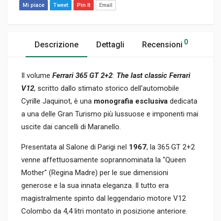
Mi piace
Tweet
Pin It
Email
0
Descrizione
Dettagli
Recensioni
Il volume
Ferrari 365 GT 2+2
:
The last classic Ferrari
V12
, scritto dallo stimato storico dell'automobile
Cyrille Jaquinot, è una
monografia esclusiva
dedicata
a una delle Gran Turismo più lussuose e imponenti mai
uscite dai cancelli di Maranello.
Presentata al Salone di Parigi nel
1967
, la 365 GT 2+2
venne affettuosamente soprannominata la "Queen
Mother" (Regina Madre) per le sue dimensioni
generose e la sua innata eleganza. Il tutto era
magistralmente spinto dal leggendario motore V12
Colombo da 4,4 litri montato in posizione anteriore.