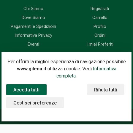
Chi Siamo
Registrati
Dove Siamo
Carrello
Pagamenti e Spedizioni
Profilo
Informativa Privacy
Ordini
Eventi
I miei Preferiti
Newsletter
Per offrirti la miglior esperienza di navigazione possibile
www.gilena.it
utilizza i cookie. Vedi
Informativa
Iscriviti subito alla nostra newsletter. Riceverai prima di tutti le
completa.
novità, le offerte, i prossimi eventi...
Accetta tutti
Rifiuta tutti
Indirizzo Email
Iscriviti
Gestisci preferenze
©2020 Gilena International Motor Books — Powered by
Nimaia