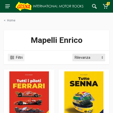
0
<
Home
Mapelli Enrico
Filtri