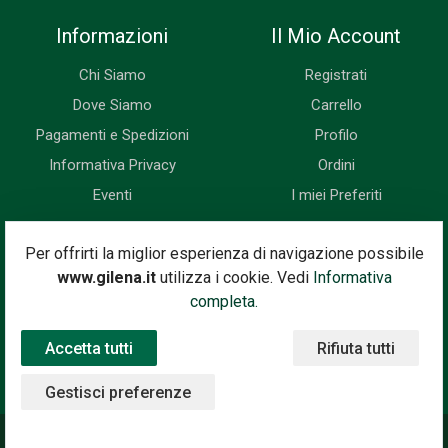
Informazioni
Il Mio Account
Chi Siamo
Registrati
Dove Siamo
Carrello
Pagamenti e Spedizioni
Profilo
Informativa Privacy
Ordini
Eventi
I miei Preferiti
Newsletter
Per offrirti la miglior esperienza di navigazione possibile
www.gilena.it
utilizza i cookie. Vedi
Informativa
Iscriviti subito alla nostra newsletter. Riceverai prima di tutti le
completa.
novità, le offerte, i prossimi eventi...
Accetta tutti
Rifiuta tutti
Indirizzo Email
Iscriviti
Gestisci preferenze
©2020 Gilena International Motor Books — Powered by
Nimaia