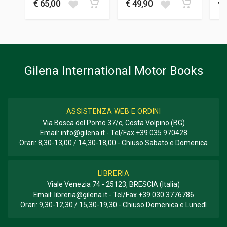
26 x 31 x 5 cm
€ 65,00
€ 49,90
€ 
Informazioni aggiuntive
GENERE O COLLANA
Storico - Descrittivo; Fotografie
Gilena International Motor Books
ASSISTENZA WEB E ORDINI
Via Bosca del Pomo 37/c, Costa Volpino (BG)
Email:
info@gilena.it
- Tel/Fax
+39 035 970428
Orari: 8,30-13,00 / 14,30-18,00 - Chiuso Sabato e Domenica
LIBRERIA
Viale Venezia 74 - 25123, BRESCIA (Italia)
Email:
libreria@gilena.it
- Tel/Fax
+39 030 3776786
Orari: 9,30-12,30 / 15,30-19,30 - Chiuso Domenica e Lunedì