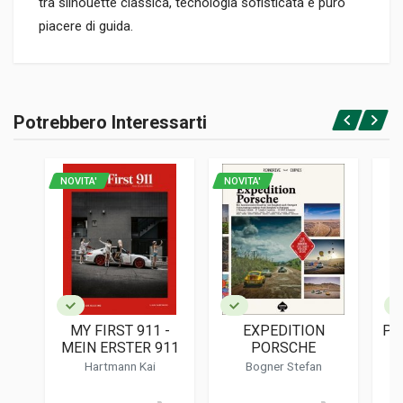
tra silhouette classica, tecnologia sofisticata e puro
piacere di guida.
Informazioni prodotto
RILEGATURA
Potrebbero Interessarti
Rilegato
Accedi o registrati
PAGINE
450
NOVITA'
NOVITA'
EDITORE
Bmb Berlin Motor Books
LINGUA DEL TESTO
Tedesco, Inglese
DATA DI STAMPA
05/2026
MY FIRST 911 -
EXPEDITION
PO
FOTO A COLORI
MEIN ERSTER 911
PORSCHE
340
Hartmann Kai
Bogner Stefan
FORMATO