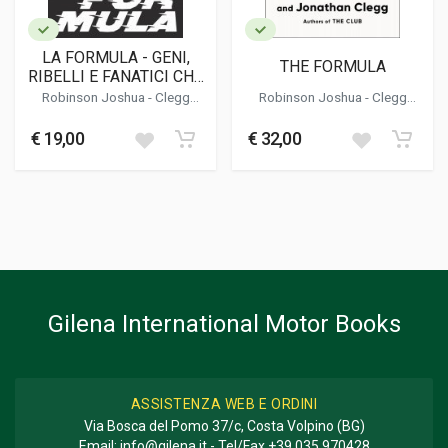
LA FORMULA - GENI,
THE FORMULA
RIBELLI E FANATICI CHE
HANNO RIVOLUZIONATO
Robinson Joshua
-
Clegg
Robinson Joshua
-
Clegg
LA FORMULA 1
Jonathan
Jonathan
€ 19,00
€ 32,00
Gilena International Motor Books
ASSISTENZA WEB E ORDINI
Via Bosca del Pomo 37/c, Costa Volpino (BG)
Email:
info@gilena.it
- Tel/Fax
+39 035 970428