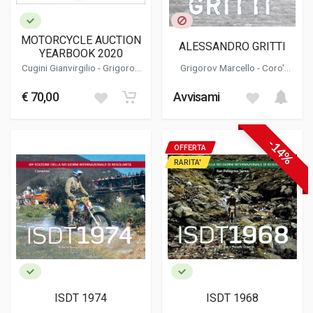
MOTORCYCLE AUCTION
ALESSANDRO GRITTI
YEARBOOK 2020
Cugini Gianvirgilio -
Grigorov
Grigorov Marcello
- Coro'
Marcello
Lorenzo
€ 70,00
Avvisami
-14%
OFFERTA
RARITA'
ISDT 1974
ISDT 1968