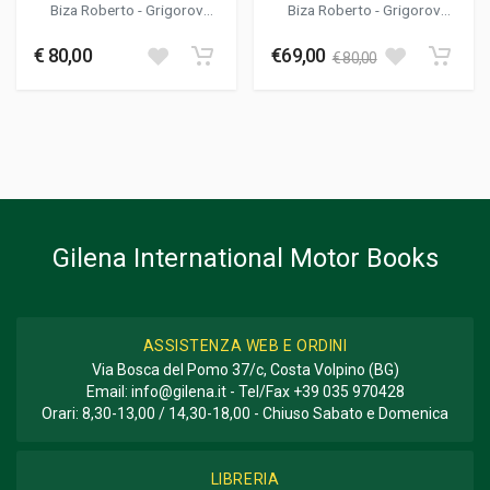
Biza Roberto
-
Grigorov
Biza Roberto
-
Grigorov
Marcello
Marcello
€ 80,00
€69,00
€ 80,00
Gilena International Motor Books
ASSISTENZA WEB E ORDINI
Via Bosca del Pomo 37/c, Costa Volpino (BG)
Email:
info@gilena.it
- Tel/Fax
+39 035 970428
Orari: 8,30-13,00 / 14,30-18,00 - Chiuso Sabato e Domenica
LIBRERIA