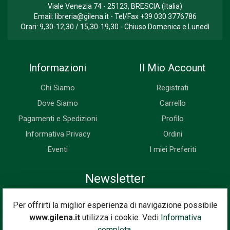
Viale Venezia 74 - 25123, BRESCIA (Italia)
Email:
libreria@gilena.it
- Tel/Fax
+39 030 3776786
Orari: 9,30-12,30 / 15,30-19,30 - Chiuso Domenica e Lunedì
Informazioni
Il Mio Account
Chi Siamo
Registrati
Dove Siamo
Carrello
Pagamenti e Spedizioni
Profilo
Informativa Privacy
Ordini
Eventi
I miei Preferiti
Newsletter
Iscriviti subito alla nostra newsletter. Riceverai prima di tutti le
Per offrirti la miglior esperienza di navigazione possibile
novità, le offerte, i prossimi eventi...
www.gilena.it
utilizza i cookie. Vedi
Informativa
Indirizzo Email
completa.