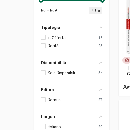
€
0
– €
69
Filtra
Tipologia
In Offerta
13
Rarità
35
Disponibilità
I
Solo Disponibili
54
G
Av
Editore
Domus
87
Lingua
Italiano
80