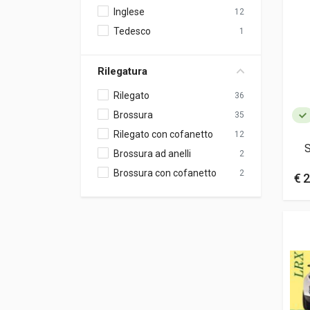
Inglese
12
Tedesco
1
Rilegatura
Rilegato
36
Brossura
35
Rilegato con cofanetto
12
Brossura ad anelli
2
Brossura con cofanetto
2
€ 2