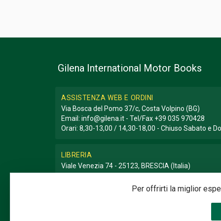
Gilena International Motor Books
ASSISTENZA WEB E ORDINI
Via Bosca del Pomo 37/c, Costa Volpino (BG)
Email:
info@gilena.it
- Tel/Fax
+39 035 970428
Orari: 8,30-13,00 / 14,30-18,00 - Chiuso Sabato e 
LIBRERIA
Viale Venezia 74 - 25123, BRESCIA (Italia)
Email:
libreria@gilena.it
- Tel/Fax
+39 030 3776786
Orari: 9,30-12,30 / 15,30-19,30 - Chiuso Domenica e
Per offrirti la miglior es