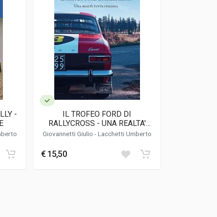
LLY -
IL TROFEO FORD DI
E
RALLYCROSS - UNA REALTA'
TUTTA ITALIANA
mberto
Giovannetti Giulio
-
Lacchetti Umberto
€ 15,50