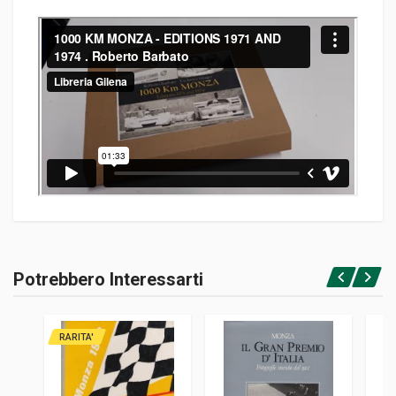
Informazioni prodotto
RILEGATURA
Potrebbero Interessarti
Brossura
Accedi o registrati
PAGINE
300
RARITA'
EDITORE
Roberto Barbato Editore