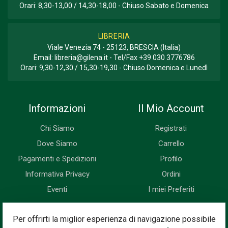
Orari: 8,30-13,00 / 14,30-18,00 - Chiuso Sabato e Domenica
LIBRERIA
Viale Venezia 74 - 25123, BRESCIA (Italia)
Email:
libreria@gilena.it
- Tel/Fax
+39 030 3776786
Orari: 9,30-12,30 / 15,30-19,30 - Chiuso Domenica e Lunedì
Informazioni
Il Mio Account
Chi Siamo
Registrati
Dove Siamo
Carrello
Pagamenti e Spedizioni
Profilo
Informativa Privacy
Ordini
Eventi
I miei Preferiti
Newsletter
Per offrirti la miglior esperienza di navigazione possibile