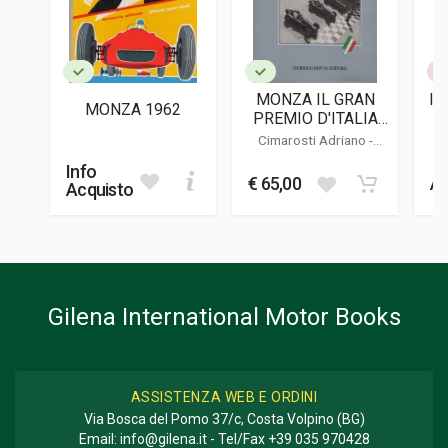
LINGUA DEL TESTO
Inglese, Italiano
DATA DI STAMPA
05/2022
MONZA IL GRAN
IL
MONZA 1962
FORMATO
PREMIO D'ITALIA
30 x 21 x 2,5 cm
FOTOGRAFIE
Cimarosti Adriano
-
STORICHE DAL 1921
Zagari Franco
Info
Informazioni aggiuntive
€ 65,00
Av
Acquisto
GENERE O COLLANA
Corse; Fotografie
Gilena International Motor Books
ASSISTENZA WEB E ORDINI
Via Bosca del Pomo 37/c, Costa Volpino (BG)
Email:
info@gilena.it
- Tel/Fax
+39 035 970428