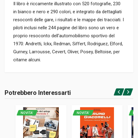
Il libro è riccamente illustrato con 520 fotografie, 230
in bianco e nero e 290 colori, e integrato da dettagliati
resoconti delle gare, i risultati e le mappe dei tracciati. I
piloti inclusi nelle 244 pagine del libro sono un vero e
proprio resoconto dell'automobilismo sportivo del
1970: Andretti, Ickx, Redman, Siffert, Rodriguez, Elford,
Gurney, Larrousse, Cevert, Oliver, Posey, Beltoise, per
citarne alcuni.
Informazioni prodotto
RILEGATURA
Potrebbero Interessarti
Rilegato
Accedi o registrati
PAGINE
244
NOVITA'
NOVITA'
NO
ISBN / EAN
9780692279083
EDITORE