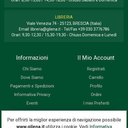
LIBRERIA
Viale Venezia 74 - 25123, BRESCIA (Italia)
Email:
libreria@gilena.it
- Tel/Fax
+39 030 3776786
Orari: 9,30-12,30 / 15,30-19,30 - Chiuso Domenica e Lunedì
Informazioni
Il Mio Account
Chi Siamo
Registrati
Dove Siamo
Carrello
Pagamenti e Spedizioni
Profilo
Informativa Privacy
Ordini
Eventi
I miei Preferiti
Newsletter
Per offrirti la miglior esperienza di navigazione possibile
www.gilena.it
utilizza i cookie. Vedi
Informativa