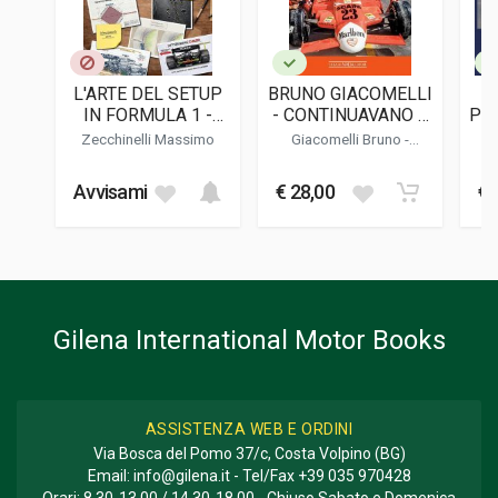
Autosports Marketing Associ
LINGUA DEL TESTO
Inglese
L'ARTE DEL SETUP
BRUNO GIACOMELLI
DATA DI STAMPA
IN FORMULA 1 -
- CONTINUAVANO A
PR
12/2014
DINAMICA DEL
CHIAMARMI JACK
DU 
Zecchinelli Massimo
Giacomelli Bruno -
VEICOLO,
O'MALLEY
Donnini Mario
FOTO A COLORI
BILANCIAMENTO E
290
Avvisami
€ 28,00
€ 
REGOLAZIONI
SPIEGATI IN MODO
FOTO IN B/N
SEMPLICE E CON
220
ESEMPI PRATICI
FORMATO
23 x 30,5 x 2,5 cm
Gilena International Motor Books
Informazioni aggiuntive
GENERE O COLLANA
Corse
ASSISTENZA WEB E ORDINI
Via Bosca del Pomo 37/c, Costa Volpino (BG)
Email:
info@gilena.it
- Tel/Fax
+39 035 970428
Orari: 8,30-13,00 / 14,30-18,00 - Chiuso Sabato e Domenica