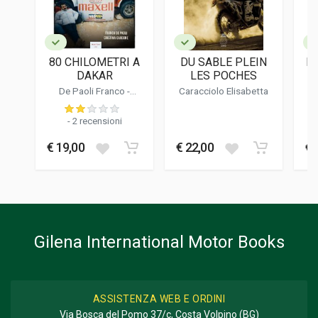
Editions Du Palmier
LINGUA DEL TESTO
Francese
80 CHILOMETRI A
DU SABLE PLEIN
D
DATA DI STAMPA
DAKAR
LES POCHES
03/2017
De Paoli Franco
-
Caracciolo Elisabetta
Cardone Cristina
FORMATO
20 x 27 x 1 cm
- 2 recensioni
€ 19,00
€ 22,00
€ 
Informazioni aggiuntive
GENERE O COLLANA
Storico; Corse
Gilena International Motor Books
ASSISTENZA WEB E ORDINI
Via Bosca del Pomo 37/c, Costa Volpino (BG)