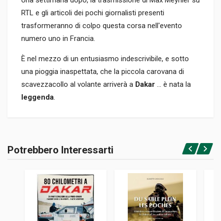
Una settimana dopo, la trasmissione di Max Meynier su
RTL e gli articoli dei pochi giornalisti presenti
trasformeranno di colpo questa corsa nell'evento
numero uno in Francia.
È nel mezzo di un entusiasmo indescrivibile, e sotto
una pioggia inaspettata, che la piccola carovana di
scavezzacollo al volante arriverà a
Dakar
... è nata la
leggenda
.
Informazioni prodotto
RILEGATURA
Potrebbero Interessarti
Brossura
Accedi o registrati
PAGINE
144
ISBN / EAN
2914920431
EDITORE