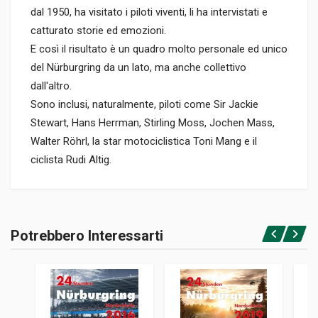
dal 1950, ha visitato i piloti viventi, li ha intervistati e
catturato storie ed emozioni.
E così il risultato è un quadro molto personale ed unico
del Nürburgring da un lato, ma anche collettivo
dall'altro.
Sono inclusi, naturalmente, piloti come Sir Jackie
Stewart, Hans Herrman, Stirling Moss, Jochen Mass,
Walter Röhrl, la star motociclistica Toni Mang e il
ciclista Rudi Altig.
Informazioni prodotto
RILEGATURA
Potrebbero Interessarti
Rilegato
Accedi o registrati
PAGINE
242
ISBN / EAN
9783667105462