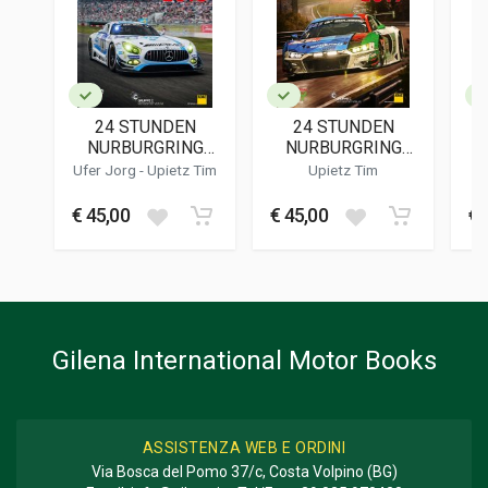
EDITORE
Delius Klasing
LINGUA DEL TESTO
Tedesco
24 STUNDEN
24 STUNDEN
DATA DI STAMPA
NURBURGRING
NURBURGRING
04/2016
NORDSCHLEIFE
NORDSCHLEIFE
Ufer Jorg
-
Upietz Tim
Upietz Tim
2016
2019
FOTO A COLORI
€ 45,00
€ 45,00
€ 
89
FOTO IN B/N
85
FORMATO
28 x 30 x 2,5 cm
Gilena International Motor Books
Informazioni aggiuntive
GENERE O COLLANA
Storico; Corse
ASSISTENZA WEB E ORDINI
Via Bosca del Pomo 37/c, Costa Volpino (BG)