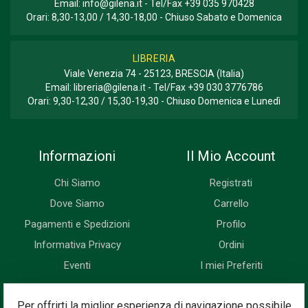
Email:
info@gilena.it
- Tel/Fax
+39 035 970428
Orari: 8,30-13,00 / 14,30-18,00 - Chiuso Sabato e Domenica
LIBRERIA
Viale Venezia 74 - 25123, BRESCIA (Italia)
Email:
libreria@gilena.it
- Tel/Fax
+39 030 3776786
Orari: 9,30-12,30 / 15,30-19,30 - Chiuso Domenica e Lunedì
Informazioni
Il Mio Account
Chi Siamo
Registrati
Dove Siamo
Carrello
Pagamenti e Spedizioni
Profilo
Informativa Privacy
Ordini
Eventi
I miei Preferiti
Newsletter
Per offrirti la miglior esperienza di navigazione possibile