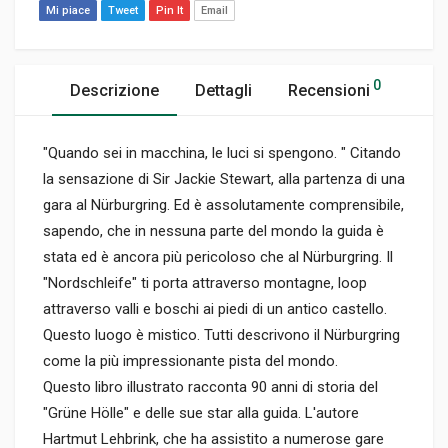
Mi piace
Tweet
Pin It
Email
0
Descrizione
Dettagli
Recensioni
"Quando sei in macchina, le luci si spengono. " Citando
la sensazione di Sir Jackie Stewart, alla partenza di una
gara al Nürburgring. Ed è assolutamente comprensibile,
sapendo, che in nessuna parte del mondo la guida è
stata ed è ancora più pericoloso che al Nürburgring. Il
"Nordschleife" ti porta attraverso montagne, loop
attraverso valli e boschi ai piedi di un antico castello.
Questo luogo è mistico. Tutti descrivono il Nürburgring
come la più impressionante pista del mondo.
Questo libro illustrato racconta 90 anni di storia del
"Grüne Hölle" e delle sue star alla guida. L'autore
Hartmut Lehbrink, che ha assistito a numerose gare