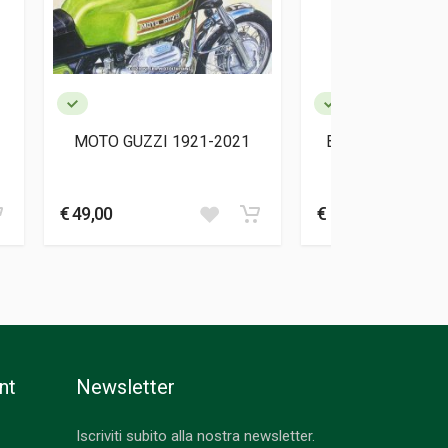
MOTO GUZZI 1921-2021
BSA UNIT SINGL
Daniels Mar
€ 49,00
€ 38,00
nt
Newsletter
Iscriviti subito alla nostra newsletter.