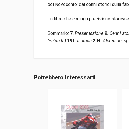
del Novecento: dai cenni storici sulla fa
Un libro che coniuga precisione storica 
Sommario:
7.
Presentazione
9.
Cenni stori
(velocità)
191.
Il cross
204.
Alcuni usi s
Informazioni prodotto
Rilegatura
Rilegato
Potrebbero Interessarti
Accedi o registrati
Pagine
214
Editore
L.v.g.
Lingua del testo
Italiano
Data di stampa
09/2008
Formato
22 x 30,5 x 2,5 