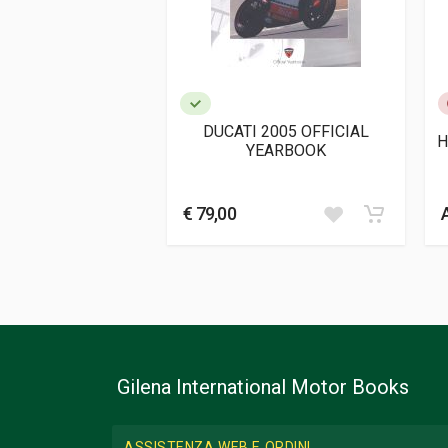
Informazioni aggiuntive
Genere o Collana
Storico; Corse
DUCATI 2005 OFFICIAL
YEARBOOK
€ 79,00
Gilena International Motor Books
ASSISTENZA WEB E ORDINI