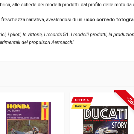
bbrica, alle schede dei modelli prodotti, dal profilo delle moto da
e freschezza narrativa, avvalendosi di un
ricco corredo fotogra
ci, i piloti, le vittorie, i records
51.
I modelli prodotti, la produzio
perimentali dei propulsori Aermacchi
-3
OFFERTA
RARITA'
cm