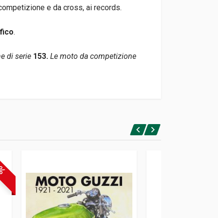
 competizione e da cross, ai records.
fico
.
ne di serie
153.
Le moto da competizione
6%