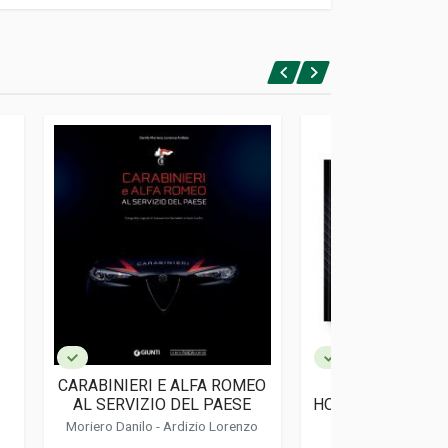
CARABINIERI E ALFA ROMEO
DAS 4C BUCH 
AL SERVIZIO DEL PAESE
HOMMAGE AN DIE
VON ALFA 
Moriero Danilo
-
Ardizio Lorenzo
Kehl Marc