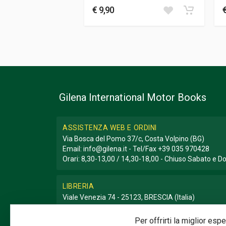
€ 9,90
Gilena International Motor Books
ASSISTENZA WEB E ORDINI
Via Bosca del Pomo 37/c, Costa Volpino (BG)
Email:
info@gilena.it
- Tel/Fax
+39 035 970428
Orari: 8,30-13,00 / 14,30-18,00 - Chiuso Sabato e 
LIBRERIA
Viale Venezia 74 - 25123, BRESCIA (Italia)
Email:
libreria@gilena.it
- Tel/Fax
+39 030 3776786
Orari: 9,30-12,30 / 15,30-19,30 - Chiuso Domenica e
Per offrirti la miglior es