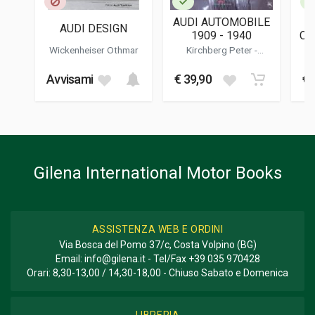
Tedesco
AUDI AUTOMOBILE
AUDI DESIGN
DATA DI STAMPA
1909 - 1940
CU
07/2023
2
Wickenheiser Othmar
Kirchberg Peter
-
Hornung Ralf
FORMATO
Avvisami
€ 39,90
€ 
25 x 29 x 2 cm
Informazioni aggiuntive
GENERE O COLLANA
Storico - Descrittivo; Corse
Gilena International Motor Books
ASSISTENZA WEB E ORDINI
Via Bosca del Pomo 37/c, Costa Volpino (BG)
Email:
info@gilena.it
- Tel/Fax
+39 035 970428
Orari: 8,30-13,00 / 14,30-18,00 - Chiuso Sabato e Domenica
LIBRERIA