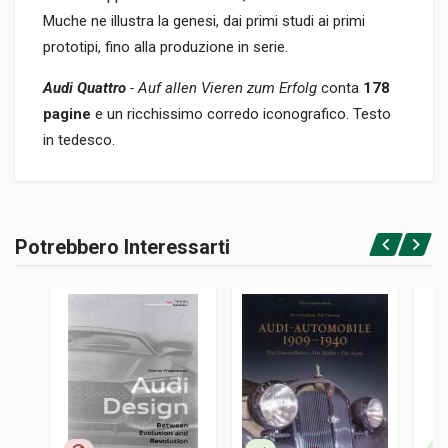
Muche ne illustra la genesi, dai primi studi ai primi
prototipi, fino alla produzione in serie.
Audi Quattro
- Auf allen Vieren zum Erfolg
conta
178
pagine
e un ricchissimo corredo iconografico. Testo
in tedesco.
Informazioni prodotto
RILEGATURA
Potrebbero Interessarti
Rilegato
Accedi o registrati
PAGINE
178
ISBN / EAN
9783966645768
EDITORE
Heel
LINGUA DEL TESTO