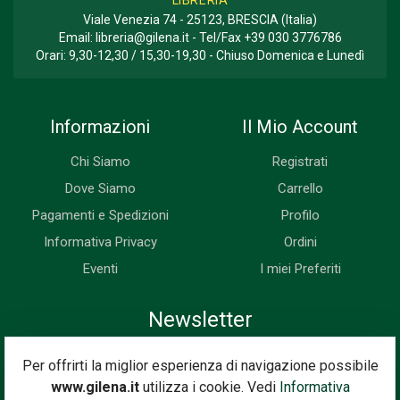
Viale Venezia 74 - 25123, BRESCIA (Italia)
Email:
libreria@gilena.it
- Tel/Fax
+39 030 3776786
Orari: 9,30-12,30 / 15,30-19,30 - Chiuso Domenica e Lunedì
Informazioni
Il Mio Account
Chi Siamo
Registrati
Dove Siamo
Carrello
Pagamenti e Spedizioni
Profilo
Informativa Privacy
Ordini
Eventi
I miei Preferiti
Newsletter
Iscriviti subito alla nostra newsletter. Riceverai prima di tutti le
Per offrirti la miglior esperienza di navigazione possibile
novità, le offerte, i prossimi eventi...
www.gilena.it
utilizza i cookie. Vedi
Informativa