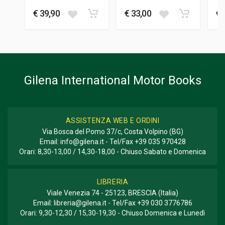
FORMATO
WORKSHOP
€ 39,90
€ 33,00
€ 
22 x 29 x 0,8 cm
MANUAL
Informazioni aggiuntive
GENERE O COLLANA
Collana Original; Restauro
Gilena International Motor Books
ASSISTENZA WEB E ORDINI
Via Bosca del Pomo 37/c, Costa Volpino (BG)
Email:
info@gilena.it
- Tel/Fax
+39 035 970428
Orari: 8,30-13,00 / 14,30-18,00 - Chiuso Sabato e Domenica
LIBRERIA
Viale Venezia 74 - 25123, BRESCIA (Italia)
Email:
libreria@gilena.it
- Tel/Fax
+39 030 3776786
Orari: 9,30-12,30 / 15,30-19,30 - Chiuso Domenica e Lunedì