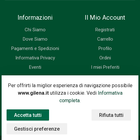
Informazioni
Il Mio Account
Chi Siamo
Registrati
Dove Siamo
Carrello
Pagamenti e Spedizioni
Profilo
Informativa Privacy
Ordini
Eventi
I miei Preferiti
Newsletter
Per offrirti la miglior esperienza di navigazione possibile
www.gilena.it
utilizza i cookie. Vedi
Informativa
Iscriviti subito alla nostra newsletter. Riceverai prima di tutti le
completa.
novità, le offerte, i prossimi eventi...
Accetta tutti
Rifiuta tutti
Indirizzo Email
Iscriviti
Gestisci preferenze