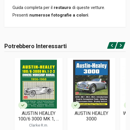
Guida completa per il
restauro
di queste vetture.
Presenti
numerose fotografie a colori
.
Informazioni prodotto
RILEGATURA
Potrebbero Interessarti
Brossura
Accedi o registrati
PAGINE
96
ISBN / EAN
0760312257
EDITORE
Bay View Books
LINGUA DEL TESTO
Inglese
AUSTIN HEALEY
AUSTIN HEALEY
WO
DATA DI STAMPA
100/6 3000 MK 1, 2,
3000
04/2002
3 1956-1968
Clarke R.m.
OWNERS