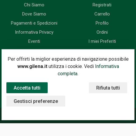
Chi Siamo
Registrati
Dove Siamo
Carrello
Pagamenti e Spedizioni
Profilo
Informativa Privacy
Ordini
Eventi
I miei Preferiti
Newsletter
Per offrirti la miglior esperienza di navigazione possibile
www.gilena.it
utilizza i cookie. Vedi
Informativa
Iscriviti subito alla nostra newsletter. Riceverai prima di tutti le
completa.
novità, le offerte, i prossimi eventi...
Accetta tutti
Rifiuta tutti
Indirizzo Email
Iscriviti
Gestisci preferenze
©2020 Gilena International Motor Books — Powered by
Nimaia