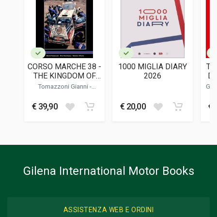
9783945390115
EDITORE
Sportfahrer Verlag
LINGUA DEL TESTO
Tedesco, Inglese
CORSO MARCHE 38 -
1000 MIGLIA DIARY
TO
DATA DI STAMPA
THE KINGDOM OF
2026
DE
10/2022
THE SHADOW MAN
D
Tomazzoni Gianni
-
Gam
C
Buschiazzo Rino
-
Vittone
FORMATO
Roberto
M
€ 39,90
€ 20,00
€ 
27 x 30 x 10 cm
Informazioni aggiuntive
GENERE O COLLANA
Corse
Gilena International Motor Books
ASSISTENZA WEB E ORDINI