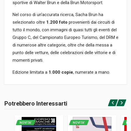
sportive di Walter Brun e della Brun Motorsport.
Nel corso di un'accurata ricerca, Sacha Brun ha
selezionato oltre
1.200 foto
provenienti dai circuiti di
tutto il mondo, con immagini di quasi tutti gli eventi del
Gruppo C, del Campionato Europeo Turismo, del DRM e
di numerose altre categorie, oltre che della messa a
punto delle vetture, delle celebrazioni delle vittorie e di
momenti privati.
Edizione limitata a
1.000 copie
, numerate a mano.
Informazioni prodotto
RILEGATURA
Potrebbero Interessarti
Rilegato con cofanetto
Accedi o registrati
PAGINE
962
NOVITA'
NOVITA'
NO
ISBN / EAN