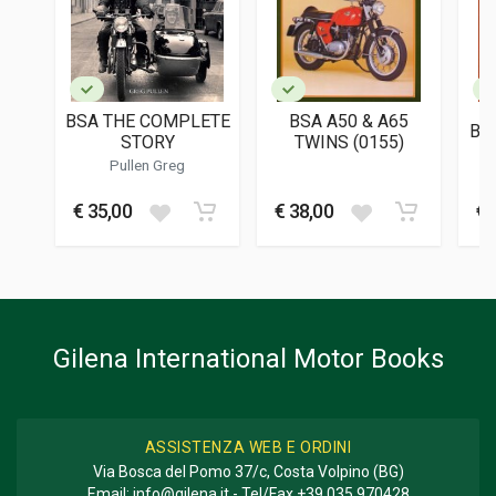
EDITORE
Veloce
LINGUA DEL TESTO
Inglese
BSA THE COMPLETE
BSA A50 & A65
BS
DATA DI STAMPA
STORY
TWINS (0155)
06/2019
Pullen Greg
FORMATO
€ 35,00
€ 38,00
€ 
21 x 25 x 1 cm
Informazioni aggiuntive
GENERE O COLLANA
Descrittivo; Fotografie
Gilena International Motor Books
ASSISTENZA WEB E ORDINI
Via Bosca del Pomo 37/c, Costa Volpino (BG)
Email:
info@gilena.it
- Tel/Fax
+39 035 970428