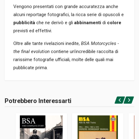
Vengono presentati con grande accuratezza anche
alcuni reportage fotografici, la ricca serie di opuscoli e
pubblicità
che ne derivò e gli
abbinamenti
di
colore
previsti ed effettivi.
Oltre alle tante rivelazioni inedite,
BSA Motorcycles -
the final evolution
contiene un'incredibile raccolta di
rarissime fotografie ufficiali, molte delle quali mai
pubblicate prima.
Informazioni prodotto
RILEGATURA
Potrebbero Interessarti
Brossura
Accedi o registrati
PAGINE
144
ISBN / EAN
9781787115484