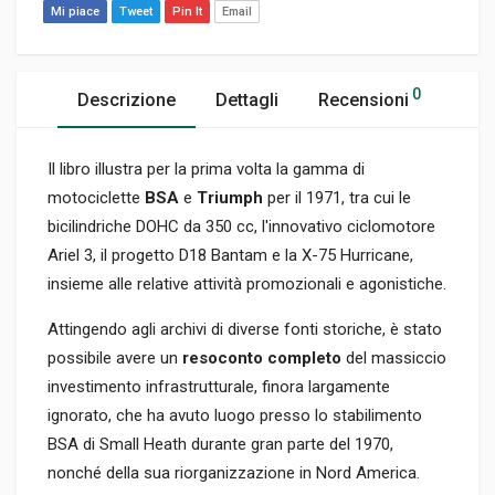
Mi piace
Tweet
Pin It
Email
0
Descrizione
Dettagli
Recensioni
Il libro illustra per la prima volta la gamma di
motociclette
BSA
e
Triumph
per il 1971, tra cui le
bicilindriche DOHC da 350 cc, l'innovativo ciclomotore
Ariel 3, il progetto D18 Bantam e la X-75 Hurricane,
insieme alle relative attività promozionali e agonistiche.
Attingendo agli archivi di diverse fonti storiche, è stato
possibile avere un
resoconto completo
del massiccio
investimento infrastrutturale, finora largamente
ignorato, che ha avuto luogo presso lo stabilimento
BSA di Small Heath durante gran parte del 1970,
nonché della sua riorganizzazione in Nord America.