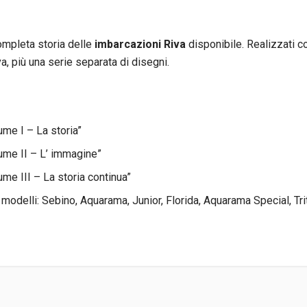
ompleta storia delle
imbarcazioni Riva
disponibile. Realizzati con
va, più una serie separata di disegni.
ume I – La storia”
lume II – L’ immagine”
ume III – La storia continua”
 modelli: Sebino, Aquarama, Junior, Florida, Aquarama Special, Tri
fanetto