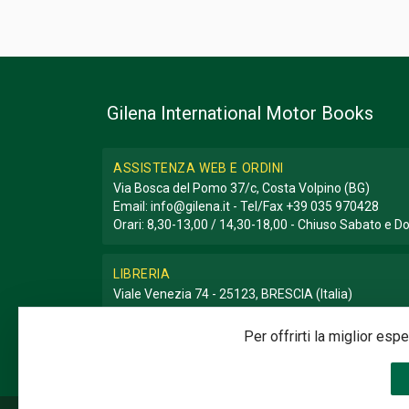
Gilena International Motor Books
ASSISTENZA WEB E ORDINI
Via Bosca del Pomo 37/c, Costa Volpino (BG)
Email:
info@gilena.it
- Tel/Fax
+39 035 970428
Orari: 8,30-13,00 / 14,30-18,00 - Chiuso Sabato e 
LIBRERIA
Viale Venezia 74 - 25123, BRESCIA (Italia)
Email:
libreria@gilena.it
- Tel/Fax
+39 030 3776786
Orari: 9,30-12,30 / 15,30-19,30 - Chiuso Domenica e
Per offrirti la miglior es