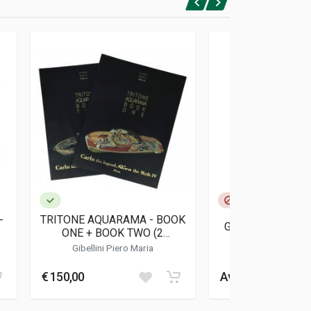
-
TRITONE AQUARAMA - BOOK
GRAZIE CARLO (
ONE + BOOK TWO (2
VOLUMES)
Gibellini Piero Maria
Gibellini Piero
€ 150,00
Avvisami