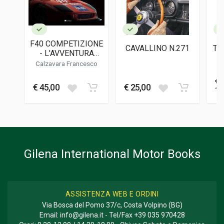
Inglese
DATA DI STAMPA
12/1986
F40 COMPETIZIONE
CAVALLINO N.271
TH
FORMATO
- L'AVVENTURA
20,5 x 27,5 x 0,5 cm
AMERICANA DELLA
Calzavara Francesco
FERRARI F40
€
Informazioni aggiuntive
€ 45,00
€ 25,00
11
GENERE O COLLANA
Rivista Bimestrale
Gilena International Motor Books
ASSISTENZA WEB E ORDINI
Via Bosca del Pomo 37/c, Costa Volpino (BG)
Email:
info@gilena.it
- Tel/Fax
+39 035 970428