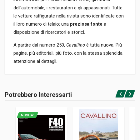
dell'automobile, i restauratori e gli appassionati. Tutte
le vetture raffigurate nella rivista sono identificate con
il loro numero di telaio: una
preziosa fonte
a
disposizione di ricercatori e storici.
A partire dal numero 250,
Cavallino
è tutta nuova. Più
pagine, più editoriali, più foto, con la stessa splendida
attenzione ai dettagli.
Informazioni prodotto
RILEGATURA
Potrebbero Interessarti
Brossura
Accedi o registrati
PAGINE
58
NOVITA'
EDITORE
Barnes John W.jr.
LINGUA DEL TESTO