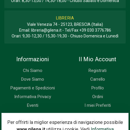
Orari: 8,30-13,00 / 14,30-18,00 - Chiuso Sabato e Domenica
LIBRERIA
Viale Venezia 74 - 25123, BRESCIA (Italia)
Email:
libreria@gilena.it
- Tel/Fax
+39 030 3776786
Orari: 9,30-12,30 / 15,30-19,30 - Chiuso Domenica e Lunedì
Informazioni
Il Mio Account
Chi Siamo
Registrati
Dove Siamo
Carrello
Pagamenti e Spedizioni
Profilo
Informativa Privacy
Ordini
Eventi
I miei Preferiti
Newsletter
Per offrirti la miglior esperienza di navigazione possibile
www.gilena.it
utilizza i cookie. Vedi
Informativa