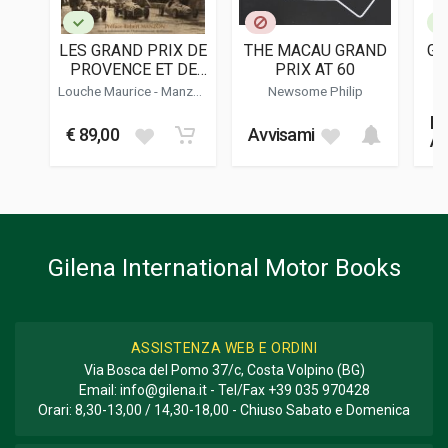
LINGUA DEL TESTO
Francese
LES GRAND PRIX DE
THE MACAU GRAND
GR
DATA DI STAMPA
PROVENCE ET DE
PRIX AT 60
07/2013
MARSEILLE 1924-
Louche Maurice
- Manzon
Newsome Philip
1952
Robert
FOTO IN B/N
In
€ 89,00
Avvisami
110
Ac
FORMATO
24 x 23 x 1,5 cm
Informazioni aggiuntive
Gilena International Motor Books
GENERE O COLLANA
Storico; Corse
ASSISTENZA WEB E ORDINI
Via Bosca del Pomo 37/c, Costa Volpino (BG)
Email:
info@gilena.it
- Tel/Fax
+39 035 970428
Orari: 8,30-13,00 / 14,30-18,00 - Chiuso Sabato e Domenica