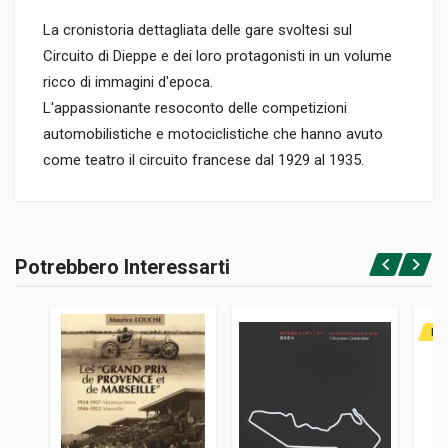
La cronistoria dettagliata delle gare svoltesi sul
Circuito di Dieppe e dei loro protagonisti in un volume
ricco di immagini d'epoca.
L'appassionante resoconto delle competizioni
automobilistiche e motociclistiche che hanno avuto
come teatro il circuito francese dal 1929 al 1935.
Informazioni prodotto
RILEGATURA
Potrebbero Interessarti
Rilegato
Accedi o registrati
PAGINE
122
RAR
ISBN / EAN
9782360590421
EDITORE
Editions Du Palmier