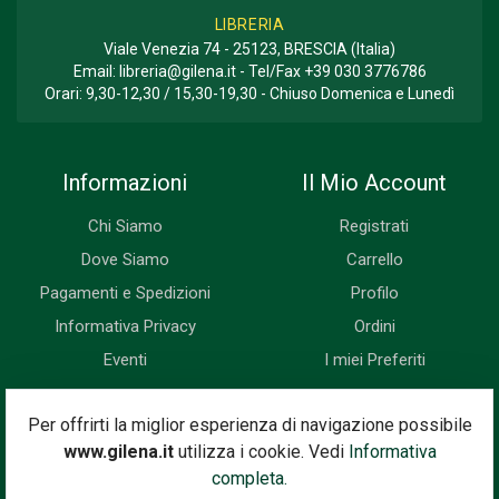
LIBRERIA
Viale Venezia 74 - 25123, BRESCIA (Italia)
Email:
libreria@gilena.it
- Tel/Fax
+39 030 3776786
Orari: 9,30-12,30 / 15,30-19,30 - Chiuso Domenica e Lunedì
Informazioni
Il Mio Account
Chi Siamo
Registrati
Dove Siamo
Carrello
Pagamenti e Spedizioni
Profilo
Informativa Privacy
Ordini
Eventi
I miei Preferiti
Newsletter
Per offrirti la miglior esperienza di navigazione possibile
www.gilena.it
utilizza i cookie. Vedi
Informativa
Iscriviti subito alla nostra newsletter. Riceverai prima di tutti le
completa.
novità, le offerte, i prossimi eventi...