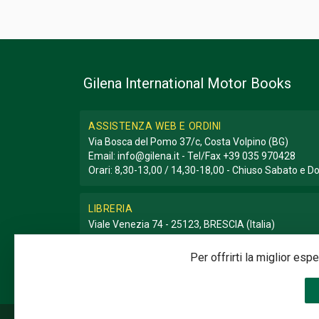
Gilena International Motor Books
ASSISTENZA WEB E ORDINI
Via Bosca del Pomo 37/c, Costa Volpino (BG)
Email:
info@gilena.it
- Tel/Fax
+39 035 970428
Orari: 8,30-13,00 / 14,30-18,00 - Chiuso Sabato e 
LIBRERIA
Viale Venezia 74 - 25123, BRESCIA (Italia)
Email:
libreria@gilena.it
- Tel/Fax
+39 030 3776786
Orari: 9,30-12,30 / 15,30-19,30 - Chiuso Domenica e
Per offrirti la miglior es