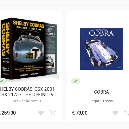
8
ttivo; Restauro
HELBY COBRAS: CSX 2001 -
COBRA
CSX 2125 - THE DEFINITIVE
CHASSIS-BY-CHASSIS
Walker Robert D.
Legate Trevor
HISTORY OF THE MARK I
PRODUCTION CARS
€ 259,00
€ 79,00