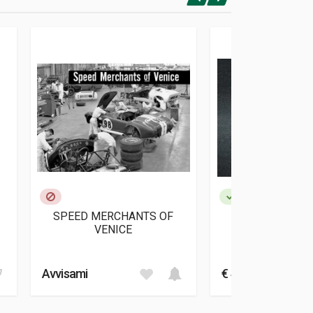
SPEED MERCHANTS OF
THE ROAD TO 
VENICE
Brock Pet
Avvisami
€ 49,00