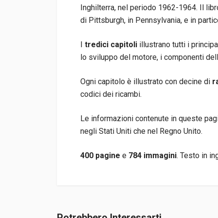
Inghilterra, nel periodo 1962-1964. Il lib
di Pittsburgh, in Pennsylvania, e in parti
I
tredici capitoli
illustrano tutti i princi
lo sviluppo del motore, i componenti della
Ogni capitolo è illustrato con decine di
r
codici dei ricambi.
Le informazioni contenute in queste pagine
negli Stati Uniti che nel Regno Unito.
400 pagine
e
784 immagini
. Testo in in
Informazioni prodotto
Rilegatura
Rilegato
Potrebbero Interessarti