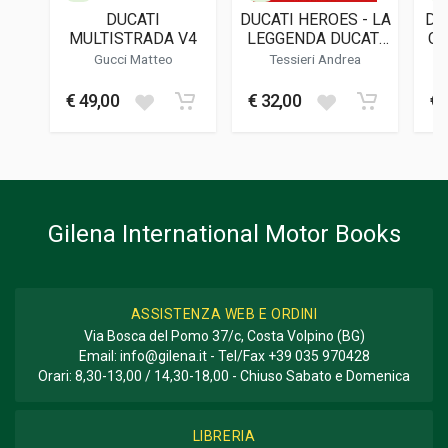
DUCATI
DUCATI HEROES - LA
DU
DATA DI STAMPA
MULTISTRADA V4
LEGGENDA DUCATI
CH
06/1997
IN SUPERBIKE
Gucci Matteo
Tessieri Andrea
NELLE GESTA DEI
FORMATO
SUOI PILOTI
€ 49,00
€ 32,00
€ 
21.5 x 21.5 x 1.5 cm
Informazioni aggiuntive
GENERE O COLLANA
Storico
Gilena International Motor Books
ASSISTENZA WEB E ORDINI
Via Bosca del Pomo 37/c, Costa Volpino (BG)
Email:
info@gilena.it
- Tel/Fax
+39 035 970428
Orari: 8,30-13,00 / 14,30-18,00 - Chiuso Sabato e Domenica
LIBRERIA