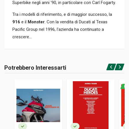
Superbike negli anni '90, in particolare con Carl Fogarty.
Tra i modelli di riferimento, e di maggior successo, la
916
e il
Monster
. Con la vendita di Ducati al Texas
Pacific Group nel 1996, l'azienda ha continuato a
crescere...
Informazioni prodotto
RILEGATURA
Potrebbero Interessarti
Rilegato
Accedi o registrati
PAGINE
160
NO
ISBN / EAN
1852605359
EDITORE
Patrick Stephens Limited Ps
LINGUA DEL TESTO
Inglese