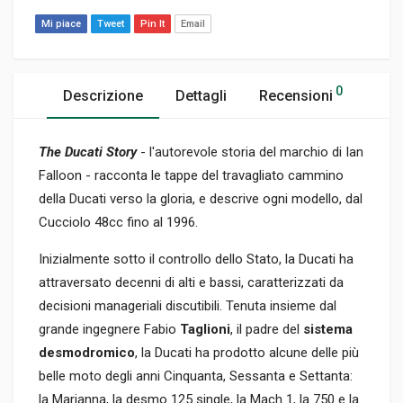
Mi piace
Tweet
Pin It
Email
0
Descrizione
Dettagli
Recensioni
The Ducati Story
- l'autorevole storia del marchio di Ian
Falloon - racconta le tappe del travagliato cammino
della Ducati verso la gloria, e descrive ogni modello, dal
Cucciolo 48cc fino al 1996.
Inizialmente sotto il controllo dello Stato, la Ducati ha
attraversato decenni di alti e bassi, caratterizzati da
decisioni manageriali discutibili. Tenuta insieme dal
grande ingegnere Fabio
Taglioni
, il padre del
sistema
desmodromico
, la Ducati ha prodotto alcune delle più
belle moto degli anni Cinquanta, Sessanta e Settanta:
la Marianna, la desmo 125 single, la Mach 1, la 750 e la