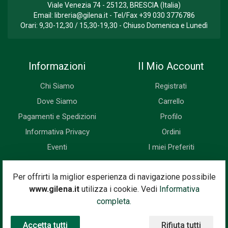
Viale Venezia 74 - 25123, BRESCIA (Italia)
Email:
libreria@gilena.it
- Tel/Fax
+39 030 3776786
Orari: 9,30-12,30 / 15,30-19,30 - Chiuso Domenica e Lunedì
Informazioni
Il Mio Account
Chi Siamo
Registrati
Dove Siamo
Carrello
Pagamenti e Spedizioni
Profilo
Informativa Privacy
Ordini
Eventi
I miei Preferiti
Newsletter
Per offrirti la miglior esperienza di navigazione possibile
www.gilena.it
utilizza i cookie. Vedi
Informativa
Iscriviti subito alla nostra newsletter. Riceverai prima di tutti le
completa.
novità, le offerte, i prossimi eventi...
Accetta tutti
Rifiuta tutti
Indirizzo Email